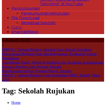
Teknologi” di YouTube
Pengumuman
Pengumuman Kelulusan
File DownLoad
Akreditasi Sekolah
Guru
smantabNews
6 August 2026
SMAN 1 Tanjung Bintang Menjadi Tuan Rumah Sosialisasi
Perencanaan Berbasis Data dan Penyusunan Kurikulum Satuan
Pendidikan
Aksi Donor Darah, Wujud Kepedulian dan Semangat Kemanusiaan
Upacara Bendera Hari Pertama Sekolah
Bina Karakter di Hari Pertama Masuk Sekolah
SMAN 1 Tanjung Bintang Gelar Sosialisasi MPLS Ramah Tahun
2026
Tag:
Sekolah Rujukan
Home