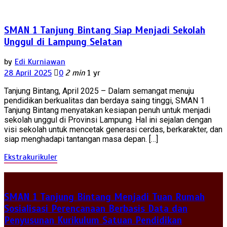
SMAN 1 Tanjung Bintang Siap Menjadi Sekolah
Unggul di Lampung Selatan
by
Edi Kurniawan
28 April 2025
0
2 min
1 yr
Tanjung Bintang, April 2025 – Dalam semangat menuju
pendidikan berkualitas dan berdaya saing tinggi, SMAN 1
Tanjung Bintang menyatakan kesiapan penuh untuk menjadi
sekolah unggul di Provinsi Lampung. Hal ini sejalan dengan
visi sekolah untuk mencetak generasi cerdas, berkarakter, dan
siap menghadapi tantangan masa depan. […]
Ekstrakurikuler
SMAN 1 Tanjung Bintang Menjadi Tuan Rumah
Sosialisasi Perencanaan Berbasis Data dan
Penyusunan Kurikulum Satuan Pendidikan