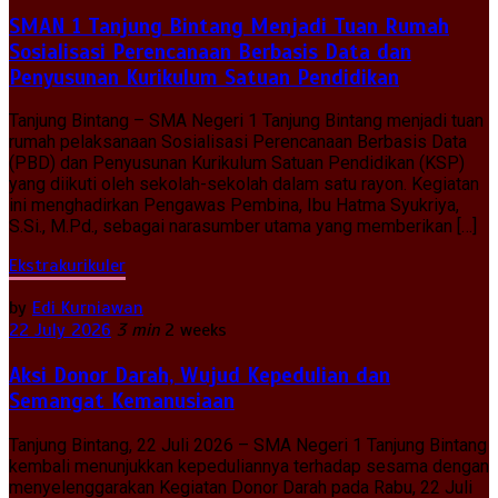
SMAN 1 Tanjung Bintang Menjadi Tuan Rumah
Sosialisasi Perencanaan Berbasis Data dan
Penyusunan Kurikulum Satuan Pendidikan
Tanjung Bintang – SMA Negeri 1 Tanjung Bintang menjadi tuan
rumah pelaksanaan Sosialisasi Perencanaan Berbasis Data
(PBD) dan Penyusunan Kurikulum Satuan Pendidikan (KSP)
yang diikuti oleh sekolah-sekolah dalam satu rayon. Kegiatan
ini menghadirkan Pengawas Pembina, Ibu Hatma Syukriya,
S.Si., M.Pd., sebagai narasumber utama yang memberikan […]
Ekstrakurikuler
by
Edi Kurniawan
22 July 2026
3 min
2 weeks
Aksi Donor Darah, Wujud Kepedulian dan
Semangat Kemanusiaan
Tanjung Bintang, 22 Juli 2026 – SMA Negeri 1 Tanjung Bintang
kembali menunjukkan kepeduliannya terhadap sesama dengan
menyelenggarakan Kegiatan Donor Darah pada Rabu, 22 Juli