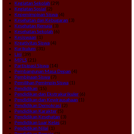
Kegiatan Sekolah
(29)
Kegiatan Sosial
(2)
Kepemimpinan Siswa
(4)
Kesehatan dan Kebugaran
(3)
Kesehatan Remaja
(3)
Kesehatan Sekolah
(6)
Kesiswaan
(1)
Kreativitas Siswa
(4)
Kurikulum
(31)
Lini
(39)
MPLS
(21)
Partisipasi Siswa
(14)
Pembangunan Masa Depan
(4)
Pembinaan Siswa
(7)
Pemilihan Pemimpin Siswa
(1)
Pendidikan
(15)
Pendidikan dan Ekstrakurikuler
(6)
Pendidikan dan Kewirausahaan
(1)
Pendidikan Demokrasi
(2)
Pendidikan Karakter
(5)
Pendidikan Kesehatan
(3)
Pendidikan Luar Kelas
(2)
Pendidikan Nilai
(1)
Pendidikan Remaja
(2)