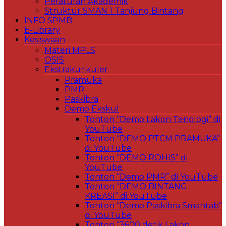
Peraturan Akademik
Struktur SMAN 1 Tanjung Bintang
INFO SPMB
E-Library
Kesiswaan
Materi MPLS
OSIS
Ekstrakurikuler
Pramuka
PMR
Paskibra
Demo Ekskul
Tonton “Demo Lakon Tenologi” di
YouTube
Tonton “DEMO PTCM PRAMUKA”
di YouTube
Tonton “DEMO ROHIS” di
YouTube
Tonton “Demo PMR” di YouTube
Tonton “DEMO BINTANG
KREASI” di YouTube
Tonton “Demo Paskibra Smantab”
di YouTube
Tonton “3600 detik Lakon