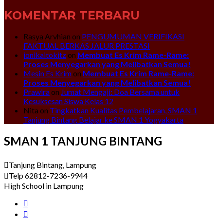
KOMENTAR TERBARU
Rasya Arvhian
on
PENGUMUMAN VERIFIKASI
FAKTUAL BERKAS JALUR PRESTASI
jonikaitokitz
on
Membuat Es Krim Rame-Rame:
Proses Menyegarkan yang Melibatkan Semua!
Mesin Es Krim
on
Membuat Es Krim Rame-Rame:
Proses Menyegarkan yang Melibatkan Semua!
Prawira
on
Jumat Mengaji: Doa Bersama untuk
Kesuksesan Siswa Kelas 12
Nita
on
Tingkatkan Kualitas Pembelajaran, SMAN 1
Tanjung Bintang Belajar ke SMAN 1 Yogyakarta
SMAN 1 TANJUNG BINTANG
Tanjung Bintang, Lampung
Telp 62812-7236-9944
High School in Lampung