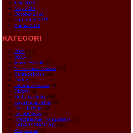
June 2019
May 2019
October 2018
September 2018
August 2018
KATEGORI
2024
(25)
2025
(9)
Acara Sekolah
(27)
Artikel Guru & Siswa
(72)
Berita Sekolah
(64)
Daring
(7)
Demokrasi Siswa
(4)
Disiplin
(1)
Ekstrakurikuler
(69)
Gaya Hidup Sehat
(8)
Hari Nasional
(1)
Inisiatif Siswa
(2)
Integritas dan Transparansi
(1)
KABAR SMANTAB
(103)
Keagamaan
(2)