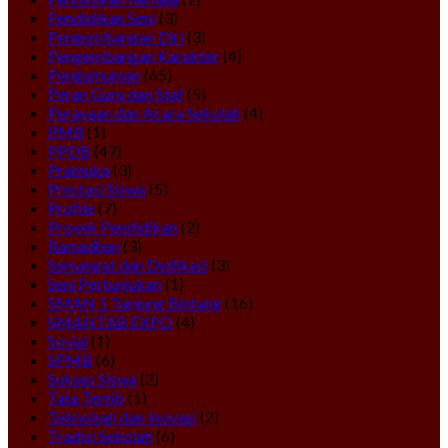
Pendidikan Seni
(3)
Pengembangan Diri
(3)
Pengembangan Karakter
(4)
Pengumuman
(65)
Peran Guru dan Staf
(5)
Perayaan dan Acara Sekolah
(4)
PMR
(1)
PPDB
(47)
Pramuka
(3)
Prestasi Siswa
(5)
Profile
(7)
Proyek Pendidikan
(2)
Ramadhan
(3)
Semangat dan Dedikasi
(3)
Seni Pertunjukan
(1)
SMAN 1 Tanjung Bintang
(16)
SMANTAB EXPO
(4)
Sosial
(1)
SPMB
(6)
Sukses Siswa
(2)
Tata Tertib
(1)
Teknologi dan Inovasi
(2)
Tradisi Sekolah
(6)