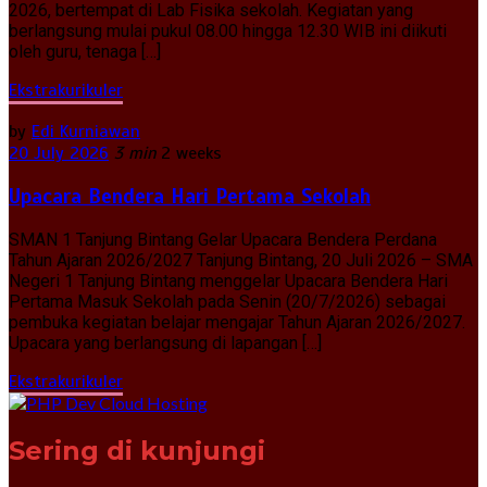
2026, bertempat di Lab Fisika sekolah. Kegiatan yang
berlangsung mulai pukul 08.00 hingga 12.30 WIB ini diikuti
oleh guru, tenaga […]
Ekstrakurikuler
by
Edi Kurniawan
20 July 2026
3 min
2 weeks
Upacara Bendera Hari Pertama Sekolah
SMAN 1 Tanjung Bintang Gelar Upacara Bendera Perdana
Tahun Ajaran 2026/2027 Tanjung Bintang, 20 Juli 2026 – SMA
Negeri 1 Tanjung Bintang menggelar Upacara Bendera Hari
Pertama Masuk Sekolah pada Senin (20/7/2026) sebagai
pembuka kegiatan belajar mengajar Tahun Ajaran 2026/2027.
Upacara yang berlangsung di lapangan […]
Ekstrakurikuler
Sering di kunjungi