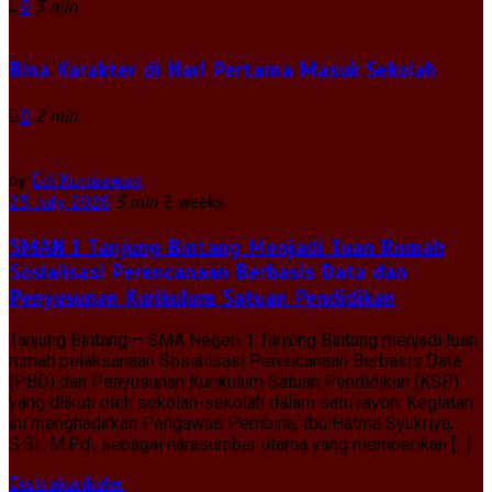
0
3 min
Bina Karakter di Hari Pertama Masuk Sekolah
0
2 min
by
Edi Kurniawan
23 July 2026
3 min
2 weeks
SMAN 1 Tanjung Bintang Menjadi Tuan Rumah
Sosialisasi Perencanaan Berbasis Data dan
Penyusunan Kurikulum Satuan Pendidikan
Tanjung Bintang – SMA Negeri 1 Tanjung Bintang menjadi tuan
rumah pelaksanaan Sosialisasi Perencanaan Berbasis Data
(PBD) dan Penyusunan Kurikulum Satuan Pendidikan (KSP)
yang diikuti oleh sekolah-sekolah dalam satu rayon. Kegiatan
ini menghadirkan Pengawas Pembina, Ibu Hatma Syukriya,
S.Si., M.Pd., sebagai narasumber utama yang memberikan […]
Ekstrakurikuler