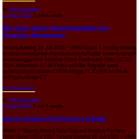
by
Edi Kurniawan
22 July 2026
3 min
3 weeks
Aksi Donor Darah, Wujud Kepedulian dan
Semangat Kemanusiaan
Tanjung Bintang, 22 Juli 2026 – SMA Negeri 1 Tanjung Bintang
kembali menunjukkan kepeduliannya terhadap sesama dengan
menyelenggarakan Kegiatan Donor Darah pada Rabu, 22 Juli
2026, bertempat di Lab Fisika sekolah. Kegiatan yang
berlangsung mulai pukul 08.00 hingga 12.30 WIB ini diikuti
oleh guru, tenaga […]
Ekstrakurikuler
by
Edi Kurniawan
20 July 2026
3 min
3 weeks
Upacara Bendera Hari Pertama Sekolah
SMAN 1 Tanjung Bintang Gelar Upacara Bendera Perdana
Tahun Ajaran 2026/2027 Tanjung Bintang, 20 Juli 2026 – SMA