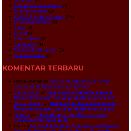
Semangat dan Dedikasi
(3)
Seni Pertunjukan
(1)
SMAN 1 Tanjung Bintang
(16)
SMANTAB EXPO
(4)
Sosial
(1)
SPMB
(6)
Sukses Siswa
(2)
Tata Tertib
(1)
Teknologi dan Inovasi
(2)
Tradisi Sekolah
(6)
KOMENTAR TERBARU
Rasya Arvhian
on
PENGUMUMAN VERIFIKASI
FAKTUAL BERKAS JALUR PRESTASI
jonikaitokitz
on
Membuat Es Krim Rame-Rame:
Proses Menyegarkan yang Melibatkan Semua!
Mesin Es Krim
on
Membuat Es Krim Rame-Rame:
Proses Menyegarkan yang Melibatkan Semua!
Prawira
on
Jumat Mengaji: Doa Bersama untuk
Kesuksesan Siswa Kelas 12
Nita
on
Tingkatkan Kualitas Pembelajaran, SMAN 1
Tanjung Bintang Belajar ke SMAN 1 Yogyakarta