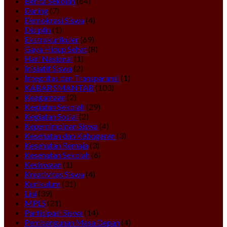
Berita Sekolah
(64)
Daring
(7)
Demokrasi Siswa
(4)
Disiplin
(1)
Ekstrakurikuler
(69)
Gaya Hidup Sehat
(8)
Hari Nasional
(1)
Inisiatif Siswa
(2)
Integritas dan Transparansi
(1)
KABAR SMANTAB
(103)
Keagamaan
(2)
Kegiatan Sekolah
(29)
Kegiatan Sosial
(2)
Kepemimpinan Siswa
(4)
Kesehatan dan Kebugaran
(3)
Kesehatan Remaja
(3)
Kesehatan Sekolah
(6)
Kesiswaan
(1)
Kreativitas Siswa
(4)
Kurikulum
(31)
Lini
(39)
MPLS
(21)
Partisipasi Siswa
(14)
Pembangunan Masa Depan
(4)