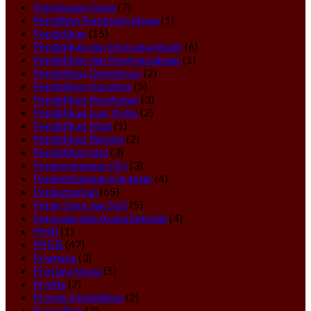
Pembinaan Siswa
(7)
Pemilihan Pemimpin Siswa
(1)
Pendidikan
(15)
Pendidikan dan Ekstrakurikuler
(6)
Pendidikan dan Kewirausahaan
(1)
Pendidikan Demokrasi
(2)
Pendidikan Karakter
(5)
Pendidikan Kesehatan
(3)
Pendidikan Luar Kelas
(2)
Pendidikan Nilai
(1)
Pendidikan Remaja
(2)
Pendidikan Seni
(3)
Pengembangan Diri
(3)
Pengembangan Karakter
(4)
Pengumuman
(65)
Peran Guru dan Staf
(5)
Perayaan dan Acara Sekolah
(4)
PMR
(1)
PPDB
(47)
Pramuka
(3)
Prestasi Siswa
(5)
Profile
(7)
Proyek Pendidikan
(2)
Ramadhan
(3)