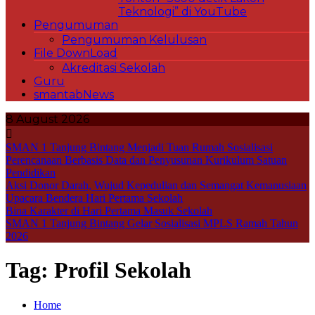
Teknologi” di YouTube
Pengumuman
Pengumuman Kelulusan
File DownLoad
Akreditasi Sekolah
Guru
smantabNews
8 August 2026
SMAN 1 Tanjung Bintang Menjadi Tuan Rumah Sosialisasi
Perencanaan Berbasis Data dan Penyusunan Kurikulum Satuan
Pendidikan
Aksi Donor Darah, Wujud Kepedulian dan Semangat Kemanusiaan
Upacara Bendera Hari Pertama Sekolah
Bina Karakter di Hari Pertama Masuk Sekolah
SMAN 1 Tanjung Bintang Gelar Sosialisasi MPLS Ramah Tahun
2026
Tag:
Profil Sekolah
Home