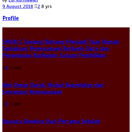
9 August 2018
2
8 yrs
Profile
SMAN 1 Tanjung Bintang Menjadi Tuan Rumah
Sosialisasi Perencanaan Berbasis Data dan
Penyusunan Kurikulum Satuan Pendidikan
0
3 min
Aksi Donor Darah, Wujud Kepedulian dan
Semangat Kemanusiaan
0
3 min
Upacara Bendera Hari Pertama Sekolah