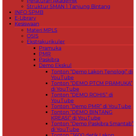
Peraturan Akademik
Struktur SMAN 1 Tanjung Bintang
INFO SPMB
E-Library
Kesiswaan
Materi MPLS
OSIS
Ekstrakurikuler
Pramuka
PMR
Paskibra
Demo Ekskul
Tonton “Demo Lakon Tenologi” di
YouTube
Tonton “DEMO PTCM PRAMUKA”
di YouTube
Tonton “DEMO ROHIS” di
YouTube
Tonton “Demo PMR” di YouTube
Tonton “DEMO BINTANG
KREASI” di YouTube
Tonton “Demo Paskibra Smantab”
di YouTube
Tonton “3600 detik Lakon