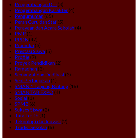
Pengembangan Diri
(3)
Pengembangan Karakter
(4)
Pengumuman
(65)
Peran Guru dan Staf
(5)
Perayaan dan Acara Sekolah
(4)
PMR
(1)
PPDB
(47)
Pramuka
(3)
Prestasi Siswa
(5)
Profile
(7)
Proyek Pendidikan
(2)
Ramadhan
(3)
Semangat dan Dedikasi
(3)
Seni Pertunjukan
(1)
SMAN 1 Tanjung Bintang
(16)
SMANTAB EXPO
(4)
Sosial
(1)
SPMB
(6)
Sukses Siswa
(2)
Tata Tertib
(1)
Teknologi dan Inovasi
(2)
Tradisi Sekolah
(6)