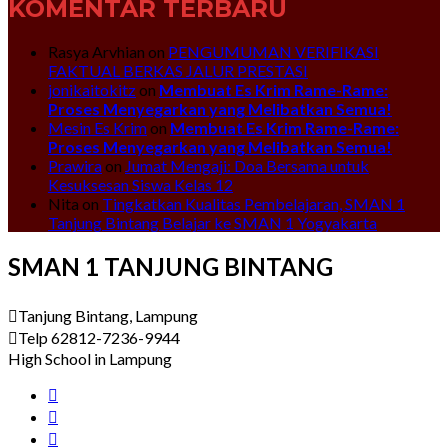
KOMENTAR TERBARU
Rasya Arvhian
on
PENGUMUMAN VERIFIKASI
FAKTUAL BERKAS JALUR PRESTASI
jonikaitokitz
on
Membuat Es Krim Rame-Rame:
Proses Menyegarkan yang Melibatkan Semua!
Mesin Es Krim
on
Membuat Es Krim Rame-Rame:
Proses Menyegarkan yang Melibatkan Semua!
Prawira
on
Jumat Mengaji: Doa Bersama untuk
Kesuksesan Siswa Kelas 12
Nita
on
Tingkatkan Kualitas Pembelajaran, SMAN 1
Tanjung Bintang Belajar ke SMAN 1 Yogyakarta
SMAN 1 TANJUNG BINTANG
Tanjung Bintang, Lampung
Telp 62812-7236-9944
High School in Lampung