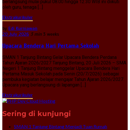
berlangsung mulai pukul 08.00 hingga 12.30 WIB ini diikuti
oleh guru, tenaga […]
Ekstrakurikuler
by
Edi Kurniawan
20 July 2026
3 min
3 weeks
Upacara Bendera Hari Pertama Sekolah
SMAN 1 Tanjung Bintang Gelar Upacara Bendera Perdana
Tahun Ajaran 2026/2027 Tanjung Bintang, 20 Juli 2026 – SMA
Negeri 1 Tanjung Bintang menggelar Upacara Bendera Hari
Pertama Masuk Sekolah pada Senin (20/7/2026) sebagai
pembuka kegiatan belajar mengajar Tahun Ajaran 2026/2027.
Upacara yang berlangsung di lapangan […]
Ekstrakurikuler
Sering di kunjungi
SMAN 1 Tanjung Bintang Menjadi Tuan Rumah