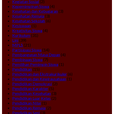
Kegiatan Sosial
(2)
Kepemimpinan Siswa
(4)
Kesehatan dan Kebugaran
(3)
Kesehatan Remaja
(3)
Kesehatan Sekolah
(6)
Kesiswaan
(1)
Kreativitas Siswa
(4)
Kurikulum
(31)
Lini
(39)
MPLS
(21)
Partisipasi Siswa
(14)
Pembangunan Masa Depan
(4)
Pembinaan Siswa
(7)
Pemilihan Pemimpin Siswa
(1)
Pendidikan
(15)
Pendidikan dan Ekstrakurikuler
(6)
Pendidikan dan Kewirausahaan
(1)
Pendidikan Demokrasi
(2)
Pendidikan Karakter
(5)
Pendidikan Kesehatan
(3)
Pendidikan Luar Kelas
(2)
Pendidikan Nilai
(1)
Pendidikan Remaja
(2)
Pendidikan Seni
(3)