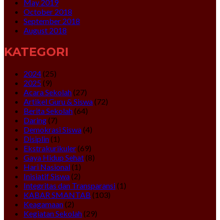
May 2019
October 2018
September 2018
August 2018
KATEGORI
2024
(25)
2025
(9)
Acara Sekolah
(27)
Artikel Guru & Siswa
(72)
Berita Sekolah
(64)
Daring
(7)
Demokrasi Siswa
(4)
Disiplin
(1)
Ekstrakurikuler
(69)
Gaya Hidup Sehat
(8)
Hari Nasional
(1)
Inisiatif Siswa
(2)
Integritas dan Transparansi
(1)
KABAR SMANTAB
(103)
Keagamaan
(2)
Kegiatan Sekolah
(29)