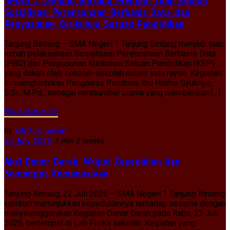
SMAN 1 Tanjung Bintang Menjadi Tuan Rumah
Sosialisasi Perencanaan Berbasis Data dan
Penyusunan Kurikulum Satuan Pendidikan
Tanjung Bintang – SMA Negeri 1 Tanjung Bintang menjadi tuan
rumah pelaksanaan Sosialisasi Perencanaan Berbasis Data
(PBD) dan Penyusunan Kurikulum Satuan Pendidikan (KSP)
yang diikuti oleh sekolah-sekolah dalam satu rayon. Kegiatan
ini menghadirkan Pengawas Pembina, Ibu Hatma Syukriya,
S.Si., M.Pd., sebagai narasumber utama yang memberikan […]
Ekstrakurikuler
by
Edi Kurniawan
22 July 2026
3 min
2 weeks
Aksi Donor Darah, Wujud Kepedulian dan
Semangat Kemanusiaan
Tanjung Bintang, 22 Juli 2026 – SMA Negeri 1 Tanjung Bintang
kembali menunjukkan kepeduliannya terhadap sesama dengan
menyelenggarakan Kegiatan Donor Darah pada Rabu, 22 Juli
2026, bertempat di Lab Fisika sekolah. Kegiatan yang