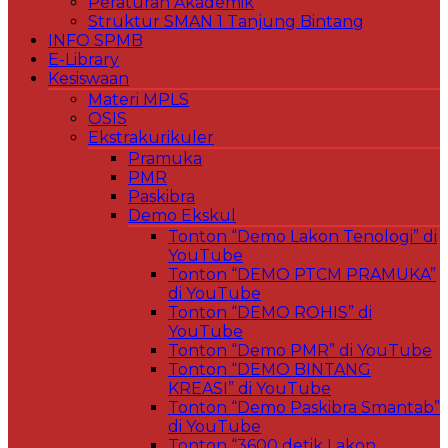
Peraturan Akademik
Struktur SMAN 1 Tanjung Bintang
INFO SPMB
E-Library
Kesiswaan
Materi MPLS
OSIS
Ekstrakurikuler
Pramuka
PMR
Paskibra
Demo Ekskul
Tonton “Demo Lakon Tenologi” di
YouTube
Tonton “DEMO PTCM PRAMUKA”
di YouTube
Tonton “DEMO ROHIS” di
YouTube
Tonton “Demo PMR” di YouTube
Tonton “DEMO BINTANG
KREASI” di YouTube
Tonton “Demo Paskibra Smantab”
di YouTube
Tonton “3600 detik Lakon