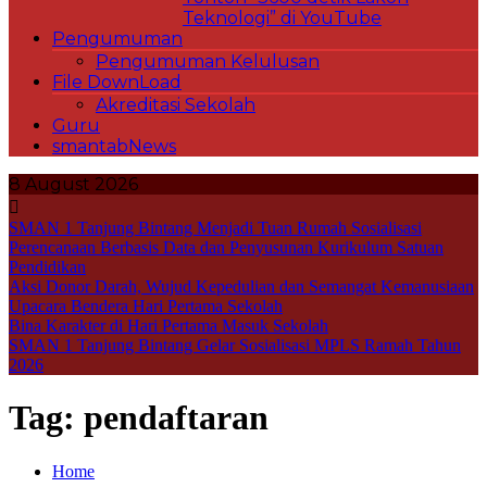
Teknologi” di YouTube
Pengumuman
Pengumuman Kelulusan
File DownLoad
Akreditasi Sekolah
Guru
smantabNews
8 August 2026
SMAN 1 Tanjung Bintang Menjadi Tuan Rumah Sosialisasi
Perencanaan Berbasis Data dan Penyusunan Kurikulum Satuan
Pendidikan
Aksi Donor Darah, Wujud Kepedulian dan Semangat Kemanusiaan
Upacara Bendera Hari Pertama Sekolah
Bina Karakter di Hari Pertama Masuk Sekolah
SMAN 1 Tanjung Bintang Gelar Sosialisasi MPLS Ramah Tahun
2026
Tag:
pendaftaran
Home