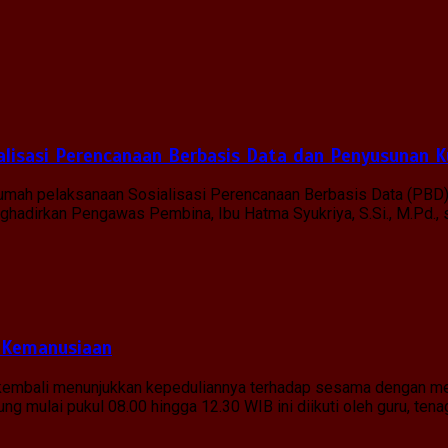
lisasi Perencanaan Berbasis Data dan Penyusunan K
 rumah pelaksanaan Sosialisasi Perencanaan Berbasis Data (PBD
menghadirkan Pengawas Pembina, Ibu Hatma Syukriya, S.Si., M.Pd.
 Kemanusiaan
g kembali menunjukkan kepeduliannya terhadap sesama dengan me
g mulai pukul 08.00 hingga 12.30 WIB ini diikuti oleh guru, tena