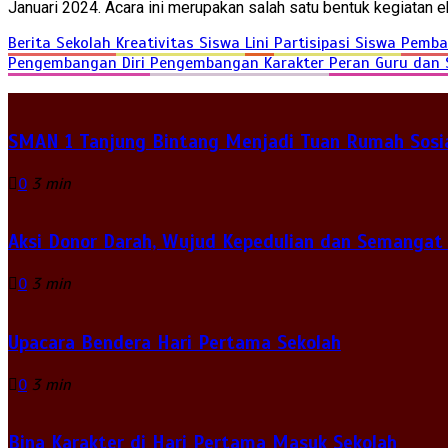
Januari 2024. Acara ini merupakan salah satu bentuk kegiatan
Berita Sekolah
Kreativitas Siswa
Lini
Partisipasi Siswa
Pemba
Pengembangan Diri
Pengembangan Karakter
Peran Guru dan
SMAN 1 Tanjung Bintang Menjadi Tuan Rumah Sosia
0
3 min
Aksi Donor Darah, Wujud Kepedulian dan Semangat
0
3 min
Upacara Bendera Hari Pertama Sekolah
0
3 min
Bina Karakter di Hari Pertama Masuk Sekolah