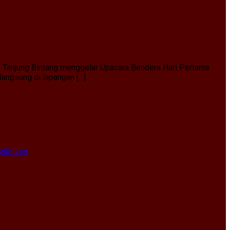
1 Tanjung Bintang menggelar Upacara Bendera Hari Pertama
angsung di lapangan […]
ndidikan