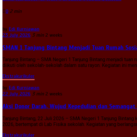
0
2 min
by
Edi Kurniawan
23 July 2026
3 min
2 weeks
SMAN 1 Tanjung Bintang Menjadi Tuan Rumah Sosia
Tanjung Bintang – SMA Negeri 1 Tanjung Bintang menjadi tuan
diikuti oleh sekolah-sekolah dalam satu rayon. Kegiatan ini 
Ekstrakurikuler
by
Edi Kurniawan
22 July 2026
3 min
2 weeks
Aksi Donor Darah, Wujud Kepedulian dan Semangat
Tanjung Bintang, 22 Juli 2026 – SMA Negeri 1 Tanjung Bintan
2026, bertempat di Lab Fisika sekolah. Kegiatan yang berlangsun
Ekstrakurikuler