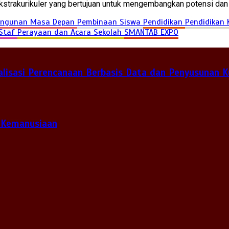
 ekstrakurikuler yang bertujuan untuk mengembangkan potensi d
ngunan Masa Depan
Pembinaan Siswa
Pendidikan
Pendidikan 
 Staf
Perayaan dan Acara Sekolah
SMANTAB EXPO
lisasi Perencanaan Berbasis Data dan Penyusunan K
 Kemanusiaan