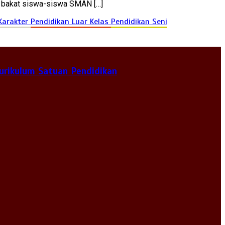
an bakat siswa-siswa SMAN […]
Karakter
Pendidikan Luar Kelas
Pendidikan Seni
urikulum Satuan Pendidikan