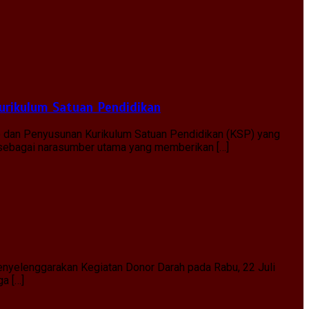
urikulum Satuan Pendidikan
) dan Penyusunan Kurikulum Satuan Pendidikan (KSP) yang
, sebagai narasumber utama yang memberikan […]
nyelenggarakan Kegiatan Donor Darah pada Rabu, 22 Juli
ga […]