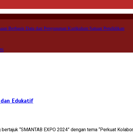
aan Berbasis Data dan Penyusunan Kurikulum Satuan Pendidikan
26
dan Edukatif
bertajuk “SMANTAB EXPO 2024” dengan tema “Perkuat Kolaborasi,