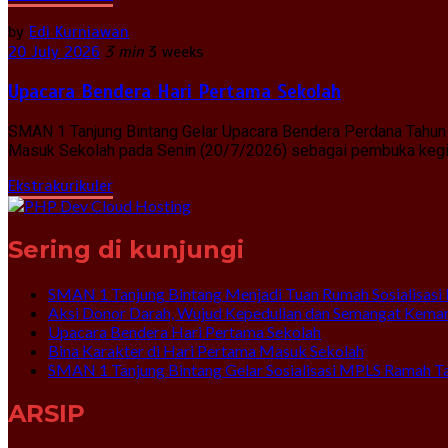
by
Edi Kurniawan
20 July 2026
3 min
3 weeks
Upacara Bendera Hari Pertama Sekolah
SMAN 1 Tanjung Bintang Gelar Upacara Bendera Perdana Tahun 
Masuk Sekolah pada Senin (20/7/2026) sebagai pembuka kegiat
Ekstrakurikuler
Sering di kunjungi
SMAN 1 Tanjung Bintang Menjadi Tuan Rumah Sosialisasi 
Aksi Donor Darah, Wujud Kepedulian dan Semangat Kema
Upacara Bendera Hari Pertama Sekolah
Bina Karakter di Hari Pertama Masuk Sekolah
SMAN 1 Tanjung Bintang Gelar Sosialisasi MPLS Ramah T
ARSIP