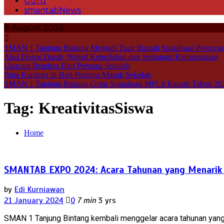
Guru
smantabNews
8 August 2026
SMAN 1 Tanjung Bintang Menjadi Tuan Rumah Sosialisasi Perencan
Aksi Donor Darah, Wujud Kepedulian dan Semangat Kemanusiaan
Upacara Bendera Hari Pertama Sekolah
Bina Karakter di Hari Pertama Masuk Sekolah
SMAN 1 Tanjung Bintang Gelar Sosialisasi MPLS Ramah Tahun 20
Tag:
KreativitasSiswa
Home
SMANTAB EXPO 2024: Acara Tahunan yang Menarik 
by
Edi Kurniawan
21 January 2024
0
7 min
3 yrs
SMAN 1 Tanjung Bintang kembali menggelar acara tahunan yang 