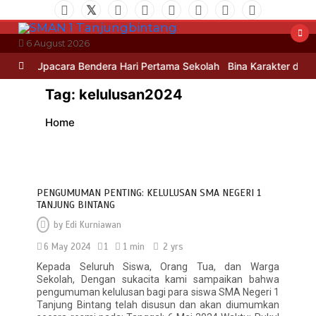
Skip
to
content
6 August 2026
n
Upacara Bendera Hari Pertama Sekolah
Bina Karakter di Hari 
Tag:
kelulusan2024
Home
PENGUMUMAN PENTING: KELULUSAN SMA NEGERI 1
TANJUNG BINTANG
by
Edi Kurniawan
6 May 2024
1
1 min
2 yrs
Kepada Seluruh Siswa, Orang Tua, dan Warga
Sekolah, Dengan sukacita kami sampaikan bahwa
pengumuman kelulusan bagi para siswa SMA Negeri 1
Bina Karakter di Hari Pertama Masuk
Tanjung Bintang telah disusun dan akan diumumkan
Sekolah