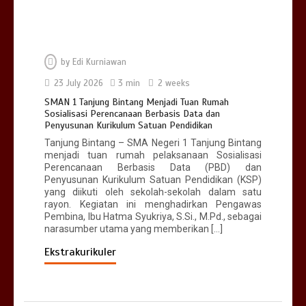
0
3 min
by
Edi Kurniawan
Bina Karakter di Hari Pertama Masuk
23 July 2026
3 min
2 weeks
Sekolah
SMAN 1 Tanjung Bintang Menjadi Tuan Rumah
0
2 min
Sosialisasi Perencanaan Berbasis Data dan
Penyusunan Kurikulum Satuan Pendidikan
Tanjung Bintang – SMA Negeri 1 Tanjung Bintang
menjadi tuan rumah pelaksanaan Sosialisasi
Perencanaan Berbasis Data (PBD) dan
SMAN 1 Tanjung Bintang Menjadi Tuan
Penyusunan Kurikulum Satuan Pendidikan (KSP)
Rumah Sosialisasi Perencanaan
yang diikuti oleh sekolah-sekolah dalam satu
Berbasis Data dan Penyusunan
rayon. Kegiatan ini menghadirkan Pengawas
Kurikulum Satuan Pendidikan
Pembina, Ibu Hatma Syukriya, S.Si., M.Pd., sebagai
0
3 min
narasumber utama yang memberikan […]
Ekstrakurikuler