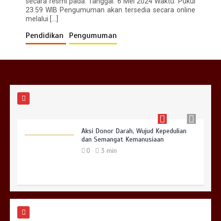
secara resmi pada: Tanggal: 6 Mei 2024 Waktu: Pukul
0
2 min
23.59 WIB Pengumuman akan tersedia secara online
melalui […]
Pendidikan
Pengumuman
SMAN 1 Tanjung Bintang Menjadi Tuan
Rumah Sosialisasi Perencanaan
Berbasis Data dan Penyusunan
Kurikulum Satuan Pendidikan
0
3 min
Aksi Donor Darah, Wujud Kepedulian
dan Semangat Kemanusiaan
0
3 min
Upacara Bendera Hari Pertama
Sekolah