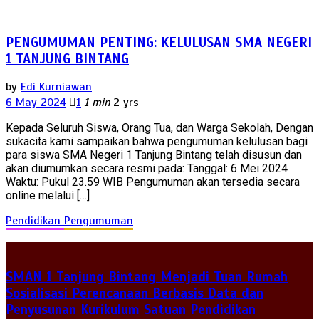
PENGUMUMAN PENTING: KELULUSAN SMA NEGERI
1 TANJUNG BINTANG
by
Edi Kurniawan
6 May 2024
1
1 min
2 yrs
Kepada Seluruh Siswa, Orang Tua, dan Warga Sekolah, Dengan
sukacita kami sampaikan bahwa pengumuman kelulusan bagi
para siswa SMA Negeri 1 Tanjung Bintang telah disusun dan
akan diumumkan secara resmi pada: Tanggal: 6 Mei 2024
Waktu: Pukul 23.59 WIB Pengumuman akan tersedia secara
online melalui […]
Pendidikan
Pengumuman
SMAN 1 Tanjung Bintang Menjadi Tuan Rumah
Sosialisasi Perencanaan Berbasis Data dan
Penyusunan Kurikulum Satuan Pendidikan