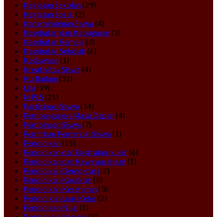
Kegiatan Sekolah
(29)
Kegiatan Sosial
(2)
Kepemimpinan Siswa
(4)
Kesehatan dan Kebugaran
(3)
Kesehatan Remaja
(3)
Kesehatan Sekolah
(6)
Kesiswaan
(1)
Kreativitas Siswa
(4)
Kurikulum
(31)
Lini
(39)
MPLS
(21)
Partisipasi Siswa
(14)
Pembangunan Masa Depan
(4)
Pembinaan Siswa
(7)
Pemilihan Pemimpin Siswa
(1)
Pendidikan
(15)
Pendidikan dan Ekstrakurikuler
(6)
Pendidikan dan Kewirausahaan
(1)
Pendidikan Demokrasi
(2)
Pendidikan Karakter
(5)
Pendidikan Kesehatan
(3)
Pendidikan Luar Kelas
(2)
Pendidikan Nilai
(1)
Pendidikan Remaja
(2)