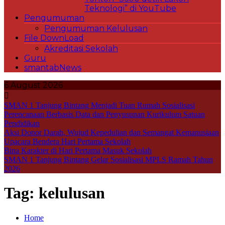
Teknologi” di YouTube
Pengumuman
Pengumuman Kelulusan
File DownLoad
Akreditasi Sekolah
Guru
smantabNews
6 August 2026
SMAN 1 Tanjung Bintang Menjadi Tuan Rumah Sosialisasi
Perencanaan Berbasis Data dan Penyusunan Kurikulum Satuan
Pendidikan
Aksi Donor Darah, Wujud Kepedulian dan Semangat Kemanusiaan
Upacara Bendera Hari Pertama Sekolah
Bina Karakter di Hari Pertama Masuk Sekolah
SMAN 1 Tanjung Bintang Gelar Sosialisasi MPLS Ramah Tahun
2026
Tag:
kelulusan
Home