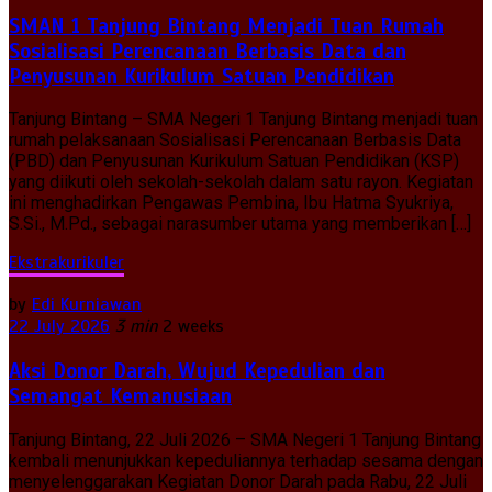
SMAN 1 Tanjung Bintang Menjadi Tuan Rumah
Sosialisasi Perencanaan Berbasis Data dan
Penyusunan Kurikulum Satuan Pendidikan
Tanjung Bintang – SMA Negeri 1 Tanjung Bintang menjadi tuan
rumah pelaksanaan Sosialisasi Perencanaan Berbasis Data
(PBD) dan Penyusunan Kurikulum Satuan Pendidikan (KSP)
yang diikuti oleh sekolah-sekolah dalam satu rayon. Kegiatan
ini menghadirkan Pengawas Pembina, Ibu Hatma Syukriya,
S.Si., M.Pd., sebagai narasumber utama yang memberikan […]
Ekstrakurikuler
by
Edi Kurniawan
22 July 2026
3 min
2 weeks
Aksi Donor Darah, Wujud Kepedulian dan
Semangat Kemanusiaan
Tanjung Bintang, 22 Juli 2026 – SMA Negeri 1 Tanjung Bintang
kembali menunjukkan kepeduliannya terhadap sesama dengan
menyelenggarakan Kegiatan Donor Darah pada Rabu, 22 Juli