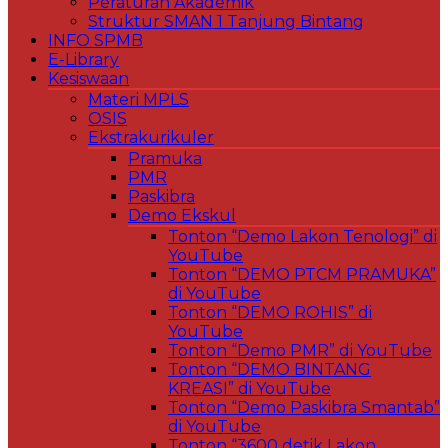
Peraturan Akademik
Struktur SMAN 1 Tanjung Bintang
INFO SPMB
E-Library
Kesiswaan
Materi MPLS
OSIS
Ekstrakurikuler
Pramuka
PMR
Paskibra
Demo Ekskul
Tonton “Demo Lakon Tenologi” di
YouTube
Tonton “DEMO PTCM PRAMUKA”
di YouTube
Tonton “DEMO ROHIS” di
YouTube
Tonton “Demo PMR” di YouTube
Tonton “DEMO BINTANG
KREASI” di YouTube
Tonton “Demo Paskibra Smantab”
di YouTube
Tonton “3600 detik Lakon