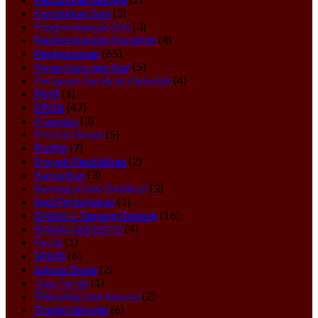
Pendidikan Seni
(3)
Pengembangan Diri
(3)
Pengembangan Karakter
(4)
Pengumuman
(65)
Peran Guru dan Staf
(5)
Perayaan dan Acara Sekolah
(4)
PMR
(1)
PPDB
(47)
Pramuka
(3)
Prestasi Siswa
(5)
Profile
(7)
Proyek Pendidikan
(2)
Ramadhan
(3)
Semangat dan Dedikasi
(3)
Seni Pertunjukan
(1)
SMAN 1 Tanjung Bintang
(16)
SMANTAB EXPO
(4)
Sosial
(1)
SPMB
(6)
Sukses Siswa
(2)
Tata Tertib
(1)
Teknologi dan Inovasi
(2)
Tradisi Sekolah
(6)