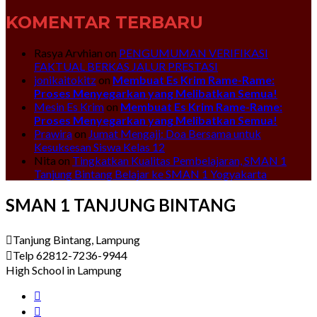
KOMENTAR TERBARU
Rasya Arvhian
on
PENGUMUMAN VERIFIKASI
FAKTUAL BERKAS JALUR PRESTASI
jonikaitokitz
on
Membuat Es Krim Rame-Rame:
Proses Menyegarkan yang Melibatkan Semua!
Mesin Es Krim
on
Membuat Es Krim Rame-Rame:
Proses Menyegarkan yang Melibatkan Semua!
Prawira
on
Jumat Mengaji: Doa Bersama untuk
Kesuksesan Siswa Kelas 12
Nita
on
Tingkatkan Kualitas Pembelajaran, SMAN 1
Tanjung Bintang Belajar ke SMAN 1 Yogyakarta
SMAN 1 TANJUNG BINTANG
Tanjung Bintang, Lampung
Telp 62812-7236-9944
High School in Lampung