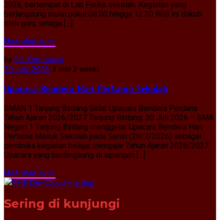
2026, bertempat di Lab Fisika sekolah. Kegiatan yang
berlangsung mulai pukul 08.00 hingga 12.30 WIB ini diikuti
oleh guru, tenaga […]
Ekstrakurikuler
by
Edi Kurniawan
20 July 2026
3 min
2 weeks
Upacara Bendera Hari Pertama Sekolah
SMAN 1 Tanjung Bintang Gelar Upacara Bendera Perdana
Tahun Ajaran 2026/2027 Tanjung Bintang, 20 Juli 2026 – SMA
Negeri 1 Tanjung Bintang menggelar Upacara Bendera Hari
Pertama Masuk Sekolah pada Senin (20/7/2026) sebagai
pembuka kegiatan belajar mengajar Tahun Ajaran 2026/2027.
Upacara yang berlangsung di lapangan […]
Ekstrakurikuler
Sering di kunjungi