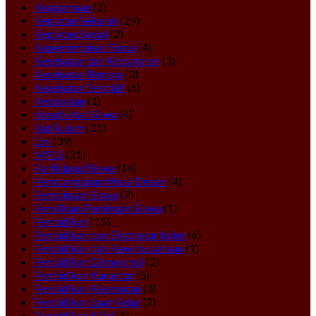
Keagamaan
(2)
Kegiatan Sekolah
(29)
Kegiatan Sosial
(2)
Kepemimpinan Siswa
(4)
Kesehatan dan Kebugaran
(3)
Kesehatan Remaja
(3)
Kesehatan Sekolah
(6)
Kesiswaan
(1)
Kreativitas Siswa
(4)
Kurikulum
(31)
Lini
(39)
MPLS
(21)
Partisipasi Siswa
(14)
Pembangunan Masa Depan
(4)
Pembinaan Siswa
(7)
Pemilihan Pemimpin Siswa
(1)
Pendidikan
(15)
Pendidikan dan Ekstrakurikuler
(6)
Pendidikan dan Kewirausahaan
(1)
Pendidikan Demokrasi
(2)
Pendidikan Karakter
(5)
Pendidikan Kesehatan
(3)
Pendidikan Luar Kelas
(2)
Pendidikan Nilai
(1)