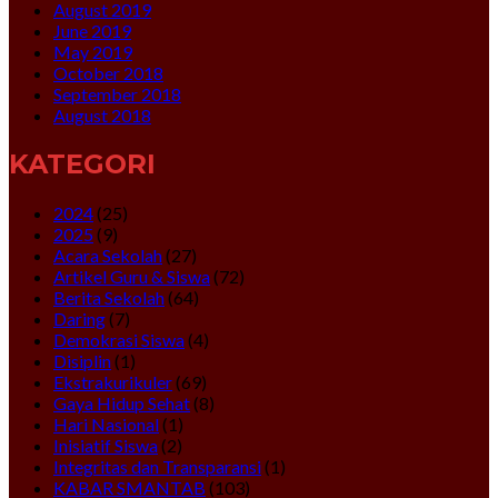
August 2019
June 2019
May 2019
October 2018
September 2018
August 2018
KATEGORI
2024
(25)
2025
(9)
Acara Sekolah
(27)
Artikel Guru & Siswa
(72)
Berita Sekolah
(64)
Daring
(7)
Demokrasi Siswa
(4)
Disiplin
(1)
Ekstrakurikuler
(69)
Gaya Hidup Sehat
(8)
Hari Nasional
(1)
Inisiatif Siswa
(2)
Integritas dan Transparansi
(1)
KABAR SMANTAB
(103)