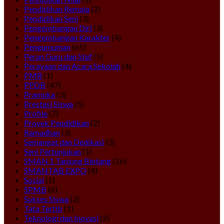
Pendidikan Remaja
(2)
Pendidikan Seni
(3)
Pengembangan Diri
(3)
Pengembangan Karakter
(4)
Pengumuman
(65)
Peran Guru dan Staf
(5)
Perayaan dan Acara Sekolah
(4)
PMR
(1)
PPDB
(47)
Pramuka
(3)
Prestasi Siswa
(5)
Profile
(7)
Proyek Pendidikan
(2)
Ramadhan
(3)
Semangat dan Dedikasi
(3)
Seni Pertunjukan
(1)
SMAN 1 Tanjung Bintang
(16)
SMANTAB EXPO
(4)
Sosial
(1)
SPMB
(6)
Sukses Siswa
(2)
Tata Tertib
(1)
Teknologi dan Inovasi
(2)