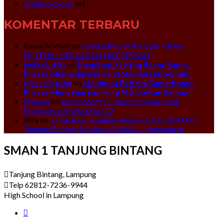
Tradisi Sekolah
(6)
KOMENTAR TERBARU
Rasya Arvhian
on
PENGUMUMAN VERIFIKASI
FAKTUAL BERKAS JALUR PRESTASI
jonikaitokitz
on
Membuat Es Krim Rame-Rame:
Proses Menyegarkan yang Melibatkan Semua!
Mesin Es Krim
on
Membuat Es Krim Rame-Rame:
Proses Menyegarkan yang Melibatkan Semua!
Prawira
on
Jumat Mengaji: Doa Bersama untuk
Kesuksesan Siswa Kelas 12
Nita
on
Tingkatkan Kualitas Pembelajaran, SMAN 1
Tanjung Bintang Belajar ke SMAN 1 Yogyakarta
SMAN 1 TANJUNG BINTANG
Tanjung Bintang, Lampung
Telp 62812-7236-9944
High School in Lampung