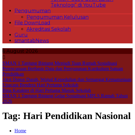
Teknologi” di YouTube
Pengumuman
Pengumuman Kelulusan
File DownLoad
Akreditasi Sekolah
Guru
smantabNews
6 August 2026
SMAN 1 Tanjung Bintang Menjadi Tuan Rumah Sosialisasi
Perencanaan Berbasis Data dan Penyusunan Kurikulum Satuan
Pendidikan
Aksi Donor Darah, Wujud Kepedulian dan Semangat Kemanusiaan
Upacara Bendera Hari Pertama Sekolah
Bina Karakter di Hari Pertama Masuk Sekolah
SMAN 1 Tanjung Bintang Gelar Sosialisasi MPLS Ramah Tahun
2026
Tag:
Hari Pendidikan Nasional
Home