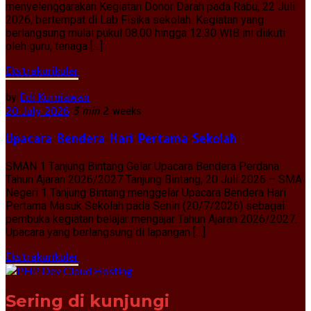
menyelenggarakan Kegiatan Donor Darah pada Rabu, 22 Juli
2026, bertempat di Lab Fisika sekolah. Kegiatan yang
berlangsung mulai pukul 08.00 hingga 12.30 WIB ini diikuti
oleh guru, tenaga […]
Ekstrakurikuler
by
Edi Kurniawan
20 July 2026
3 min
2 weeks
Upacara Bendera Hari Pertama Sekolah
SMAN 1 Tanjung Bintang Gelar Upacara Bendera Perdana
Tahun Ajaran 2026/2027 Tanjung Bintang, 20 Juli 2026 – SMA
Negeri 1 Tanjung Bintang menggelar Upacara Bendera Hari
Pertama Masuk Sekolah pada Senin (20/7/2026) sebagai
pembuka kegiatan belajar mengajar Tahun Ajaran 2026/2027.
Upacara yang berlangsung di lapangan […]
Ekstrakurikuler
Sering di kunjungi