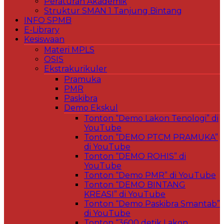
Peraturan Akademik
Struktur SMAN 1 Tanjung Bintang
INFO SPMB
E-Library
Kesiswaan
Materi MPLS
OSIS
Ekstrakurikuler
Pramuka
PMR
Paskibra
Demo Ekskul
Tonton “Demo Lakon Tenologi” di
YouTube
Tonton “DEMO PTCM PRAMUKA”
di YouTube
Tonton “DEMO ROHIS” di
YouTube
Tonton “Demo PMR” di YouTube
Tonton “DEMO BINTANG
KREASI” di YouTube
Tonton “Demo Paskibra Smantab”
di YouTube
Tonton “3600 detik Lakon