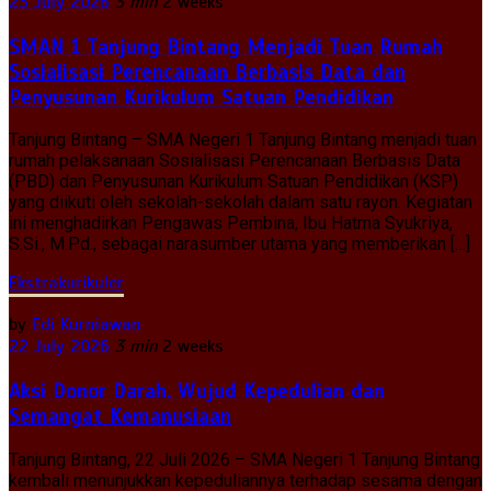
23 July 2026
3 min
2 weeks
SMAN 1 Tanjung Bintang Menjadi Tuan Rumah
Sosialisasi Perencanaan Berbasis Data dan
Penyusunan Kurikulum Satuan Pendidikan
Tanjung Bintang – SMA Negeri 1 Tanjung Bintang menjadi tuan
rumah pelaksanaan Sosialisasi Perencanaan Berbasis Data
(PBD) dan Penyusunan Kurikulum Satuan Pendidikan (KSP)
yang diikuti oleh sekolah-sekolah dalam satu rayon. Kegiatan
ini menghadirkan Pengawas Pembina, Ibu Hatma Syukriya,
S.Si., M.Pd., sebagai narasumber utama yang memberikan […]
Ekstrakurikuler
by
Edi Kurniawan
22 July 2026
3 min
2 weeks
Aksi Donor Darah, Wujud Kepedulian dan
Semangat Kemanusiaan
Tanjung Bintang, 22 Juli 2026 – SMA Negeri 1 Tanjung Bintang
kembali menunjukkan kepeduliannya terhadap sesama dengan