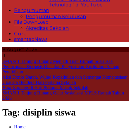
Teknologi” di YouTube
Pengumuman
Pengumuman Kelulusan
File DownLoad
Akreditasi Sekolah
Guru
smantabNews
8 August 2026
SMAN 1 Tanjung Bintang Menjadi Tuan Rumah Sosialisasi
Perencanaan Berbasis Data dan Penyusunan Kurikulum Satuan
Pendidikan
Aksi Donor Darah, Wujud Kepedulian dan Semangat Kemanusiaan
Upacara Bendera Hari Pertama Sekolah
Bina Karakter di Hari Pertama Masuk Sekolah
SMAN 1 Tanjung Bintang Gelar Sosialisasi MPLS Ramah Tahun
2026
Tag:
disiplin siswa
Home