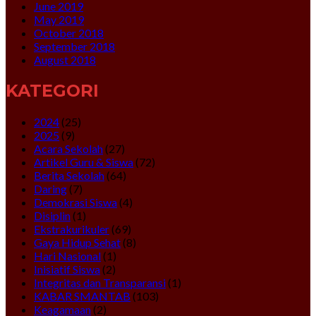
June 2019
May 2019
October 2018
September 2018
August 2018
KATEGORI
2024
(25)
2025
(9)
Acara Sekolah
(27)
Artikel Guru & Siswa
(72)
Berita Sekolah
(64)
Daring
(7)
Demokrasi Siswa
(4)
Disiplin
(1)
Ekstrakurikuler
(69)
Gaya Hidup Sehat
(8)
Hari Nasional
(1)
Inisiatif Siswa
(2)
Integritas dan Transparansi
(1)
KABAR SMANTAB
(103)
Keagamaan
(2)