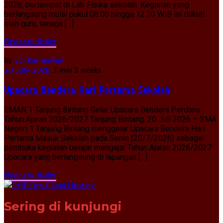
2026, bertempat di Lab Fisika sekolah. Kegiatan yang
berlangsung mulai pukul 08.00 hingga 12.30 WIB ini diikuti
oleh guru, tenaga […]
Ekstrakurikuler
by
Edi Kurniawan
20 July 2026
3 min
3 weeks
Upacara Bendera Hari Pertama Sekolah
SMAN 1 Tanjung Bintang Gelar Upacara Bendera Perdana
Tahun Ajaran 2026/2027 Tanjung Bintang, 20 Juli 2026 – SMA
Negeri 1 Tanjung Bintang menggelar Upacara Bendera Hari
Pertama Masuk Sekolah pada Senin (20/7/2026) sebagai
pembuka kegiatan belajar mengajar Tahun Ajaran 2026/2027.
Upacara yang berlangsung di lapangan […]
Ekstrakurikuler
Sering di kunjungi