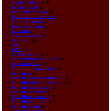
Kegiatan Sekolah
(29)
Kegiatan Sosial
(2)
Kepemimpinan Siswa
(4)
Kesehatan dan Kebugaran
(3)
Kesehatan Remaja
(3)
Kesehatan Sekolah
(6)
Kesiswaan
(1)
Kreativitas Siswa
(4)
Kurikulum
(31)
Lini
(39)
MPLS
(21)
Partisipasi Siswa
(14)
Pembangunan Masa Depan
(4)
Pembinaan Siswa
(7)
Pemilihan Pemimpin Siswa
(1)
Pendidikan
(15)
Pendidikan dan Ekstrakurikuler
(6)
Pendidikan dan Kewirausahaan
(1)
Pendidikan Demokrasi
(2)
Pendidikan Karakter
(5)
Pendidikan Kesehatan
(3)
Pendidikan Luar Kelas
(2)
Pendidikan Nilai
(1)
Pendidikan Remaja
(2)