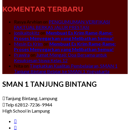
KOMENTAR TERBARU
Rasya Arvhian
on
PENGUMUMAN VERIFIKASI
FAKTUAL BERKAS JALUR PRESTASI
jonikaitokitz
on
Membuat Es Krim Rame-Rame:
Proses Menyegarkan yang Melibatkan Semua!
Mesin Es Krim
on
Membuat Es Krim Rame-Rame:
Proses Menyegarkan yang Melibatkan Semua!
Prawira
on
Jumat Mengaji: Doa Bersama untuk
Kesuksesan Siswa Kelas 12
Nita
on
Tingkatkan Kualitas Pembelajaran, SMAN 1
Tanjung Bintang Belajar ke SMAN 1 Yogyakarta
SMAN 1 TANJUNG BINTANG
Tanjung Bintang, Lampung
Telp 62812-7236-9944
High School in Lampung