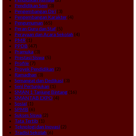
Pendidikan Seni
(3)
Pengembangan Diri
(3)
Pengembangan Karakter
(4)
Pengumuman
(65)
Peran Guru dan Staf
(5)
Perayaan dan Acara Sekolah
(4)
PMR
(1)
PPDB
(47)
Pramuka
(3)
Prestasi Siswa
(5)
Profile
(7)
Proyek Pendidikan
(2)
Ramadhan
(3)
Semangat dan Dedikasi
(3)
Seni Pertunjukan
(1)
SMAN 1 Tanjung Bintang
(16)
SMANTAB EXPO
(4)
Sosial
(1)
SPMB
(6)
Sukses Siswa
(2)
Tata Tertib
(1)
Teknologi dan Inovasi
(2)
Tradisi Sekolah
(6)