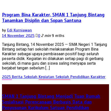
Program Bina Karakter, SMAN 1 Tanjung Bintang
Tanamkan Disiplin dan Sopan Santuna
by
Edi Kurniawan
14 November 2025
0
2 min
9 mths
Tanjung Bintang, 14 November 2025 — SMA Negeri 1 Tanjung
Bintang setiap hari sekolah melaksanakan Program Bina
Karakter sebagai upaya pembiasaan positif bagi seluruh
peserta didik. Kegiatan ini dilakukan setiap pagi di gerbang
sekolah, di mana guru dan siswa saling menyapa serta
berjabat tangan sebelum […]
2025
Berita Sekolah
Kegiatan Sekolah
Pendidikan Karakter
SMAN 1 Tanjung Bintang Menjadi Tuan Rumah
Sosialisasi Perencanaan Berbasis Data dan
Penyusunan Kurikulum Satuan Pendidikan