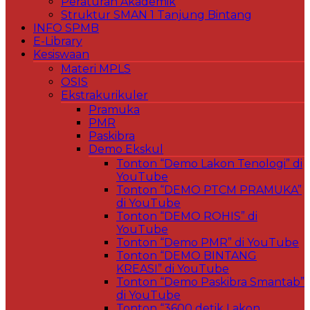
Peraturan Akademik
Struktur SMAN 1 Tanjung Bintang
INFO SPMB
E-Library
Kesiswaan
Materi MPLS
OSIS
Ekstrakurikuler
Pramuka
PMR
Paskibra
Demo Ekskul
Tonton “Demo Lakon Tenologi” di
YouTube
Tonton “DEMO PTCM PRAMUKA”
di YouTube
Tonton “DEMO ROHIS” di
YouTube
Tonton “Demo PMR” di YouTube
Tonton “DEMO BINTANG
KREASI” di YouTube
Tonton “Demo Paskibra Smantab”
di YouTube
Tonton “3600 detik Lakon