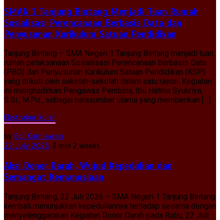
SMAN 1 Tanjung Bintang Menjadi Tuan Rumah
Sosialisasi Perencanaan Berbasis Data dan
Penyusunan Kurikulum Satuan Pendidikan
Tanjung Bintang – SMA Negeri 1 Tanjung Bintang menjadi tuan
rumah pelaksanaan Sosialisasi Perencanaan Berbasis Data
(PBD) dan Penyusunan Kurikulum Satuan Pendidikan (KSP)
yang diikuti oleh sekolah-sekolah dalam satu rayon. Kegiatan
ini menghadirkan Pengawas Pembina, Ibu Hatma Syukriya,
S.Si., M.Pd., sebagai narasumber utama yang memberikan […]
Ekstrakurikuler
by
Edi Kurniawan
22 July 2026
3 min
2 weeks
Aksi Donor Darah, Wujud Kepedulian dan
Semangat Kemanusiaan
Tanjung Bintang, 22 Juli 2026 – SMA Negeri 1 Tanjung Bintang
kembali menunjukkan kepeduliannya terhadap sesama dengan
menyelenggarakan Kegiatan Donor Darah pada Rabu, 22 Juli