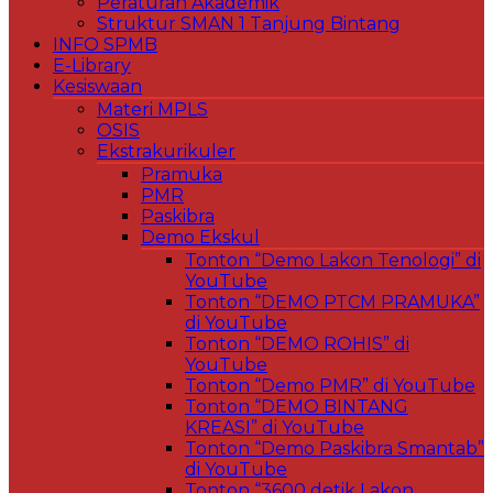
Peraturan Akademik
Struktur SMAN 1 Tanjung Bintang
INFO SPMB
E-Library
Kesiswaan
Materi MPLS
OSIS
Ekstrakurikuler
Pramuka
PMR
Paskibra
Demo Ekskul
Tonton “Demo Lakon Tenologi” di
YouTube
Tonton “DEMO PTCM PRAMUKA”
di YouTube
Tonton “DEMO ROHIS” di
YouTube
Tonton “Demo PMR” di YouTube
Tonton “DEMO BINTANG
KREASI” di YouTube
Tonton “Demo Paskibra Smantab”
di YouTube
Tonton “3600 detik Lakon