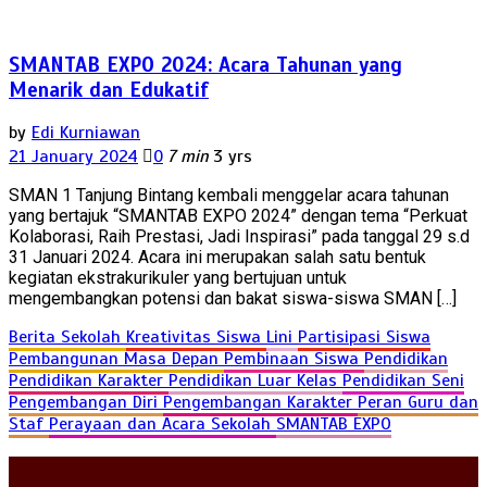
SMANTAB EXPO 2024: Acara Tahunan yang
Menarik dan Edukatif
by
Edi Kurniawan
21 January 2024
0
7 min
3 yrs
SMAN 1 Tanjung Bintang kembali menggelar acara tahunan
yang bertajuk “SMANTAB EXPO 2024” dengan tema “Perkuat
Kolaborasi, Raih Prestasi, Jadi Inspirasi” pada tanggal 29 s.d
31 Januari 2024. Acara ini merupakan salah satu bentuk
kegiatan ekstrakurikuler yang bertujuan untuk
mengembangkan potensi dan bakat siswa-siswa SMAN […]
Berita Sekolah
Kreativitas Siswa
Lini
Partisipasi Siswa
Pembangunan Masa Depan
Pembinaan Siswa
Pendidikan
Pendidikan Karakter
Pendidikan Luar Kelas
Pendidikan Seni
Pengembangan Diri
Pengembangan Karakter
Peran Guru dan
Staf
Perayaan dan Acara Sekolah
SMANTAB EXPO