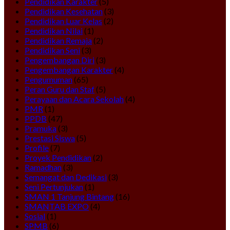
Pendidikan Karakter
(5)
Pendidikan Kesehatan
(3)
Pendidikan Luar Kelas
(2)
Pendidikan Nilai
(1)
Pendidikan Remaja
(2)
Pendidikan Seni
(3)
Pengembangan Diri
(3)
Pengembangan Karakter
(4)
Pengumuman
(65)
Peran Guru dan Staf
(5)
Perayaan dan Acara Sekolah
(4)
PMR
(1)
PPDB
(47)
Pramuka
(3)
Prestasi Siswa
(5)
Profile
(7)
Proyek Pendidikan
(2)
Ramadhan
(3)
Semangat dan Dedikasi
(3)
Seni Pertunjukan
(1)
SMAN 1 Tanjung Bintang
(16)
SMANTAB EXPO
(4)
Sosial
(1)
SPMB
(6)