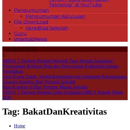
Teknologi” di YouTube
Pengumuman
Pengumuman Kelulusan
File DownLoad
Akreditasi Sekolah
Guru
smantabNews
7 August 2026
SMAN 1 Tanjung Bintang Menjadi Tuan Rumah Sosialisasi
Perencanaan Berbasis Data dan Penyusunan Kurikulum Satuan
Pendidikan
Aksi Donor Darah, Wujud Kepedulian dan Semangat Kemanusiaan
Upacara Bendera Hari Pertama Sekolah
Bina Karakter di Hari Pertama Masuk Sekolah
SMAN 1 Tanjung Bintang Gelar Sosialisasi MPLS Ramah Tahun
2026
Tag:
BakatDanKreativitas
Home