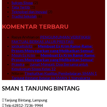
Sukses Siswa
(2)
Tata Tertib
(1)
Teknologi dan Inovasi
(2)
Tradisi Sekolah
(6)
KOMENTAR TERBARU
Rasya Arvhian
on
PENGUMUMAN VERIFIKASI
FAKTUAL BERKAS JALUR PRESTASI
jonikaitokitz
on
Membuat Es Krim Rame-Rame:
Proses Menyegarkan yang Melibatkan Semua!
Mesin Es Krim
on
Membuat Es Krim Rame-Rame:
Proses Menyegarkan yang Melibatkan Semua!
Prawira
on
Jumat Mengaji: Doa Bersama untuk
Kesuksesan Siswa Kelas 12
Nita
on
Tingkatkan Kualitas Pembelajaran, SMAN 1
Tanjung Bintang Belajar ke SMAN 1 Yogyakarta
SMAN 1 TANJUNG BINTANG
Tanjung Bintang, Lampung
Telp 62812-7236-9944