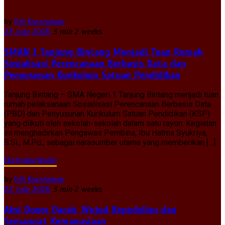
by
Edi Kurniawan
23 July 2026
3 min
2 weeks
SMAN 1 Tanjung Bintang Menjadi Tuan Rumah
Sosialisasi Perencanaan Berbasis Data dan
Penyusunan Kurikulum Satuan Pendidikan
Tanjung Bintang – SMA Negeri 1 Tanjung Bintang menjadi tuan
rumah pelaksanaan Sosialisasi Perencanaan Berbasis Data
(PBD) dan Penyusunan Kurikulum Satuan Pendidikan (KSP)
yang diikuti oleh sekolah-sekolah dalam satu rayon. Kegiatan
ini menghadirkan Pengawas Pembina, Ibu Hatma Syukriya,
S.Si., M.Pd., sebagai narasumber utama yang memberikan […]
Ekstrakurikuler
by
Edi Kurniawan
22 July 2026
3 min
2 weeks
Aksi Donor Darah, Wujud Kepedulian dan
Semangat Kemanusiaan