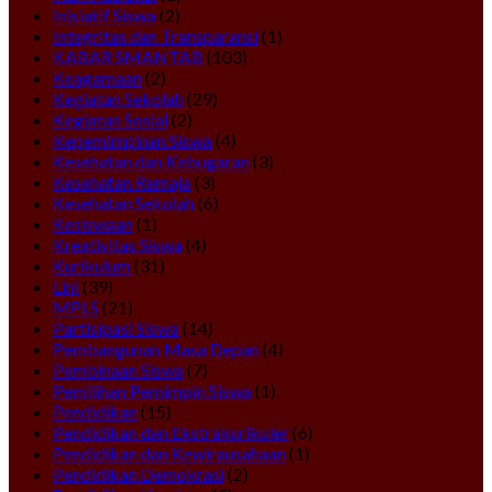
Inisiatif Siswa
(2)
Integritas dan Transparansi
(1)
KABAR SMANTAB
(103)
Keagamaan
(2)
Kegiatan Sekolah
(29)
Kegiatan Sosial
(2)
Kepemimpinan Siswa
(4)
Kesehatan dan Kebugaran
(3)
Kesehatan Remaja
(3)
Kesehatan Sekolah
(6)
Kesiswaan
(1)
Kreativitas Siswa
(4)
Kurikulum
(31)
Lini
(39)
MPLS
(21)
Partisipasi Siswa
(14)
Pembangunan Masa Depan
(4)
Pembinaan Siswa
(7)
Pemilihan Pemimpin Siswa
(1)
Pendidikan
(15)
Pendidikan dan Ekstrakurikuler
(6)
Pendidikan dan Kewirausahaan
(1)
Pendidikan Demokrasi
(2)