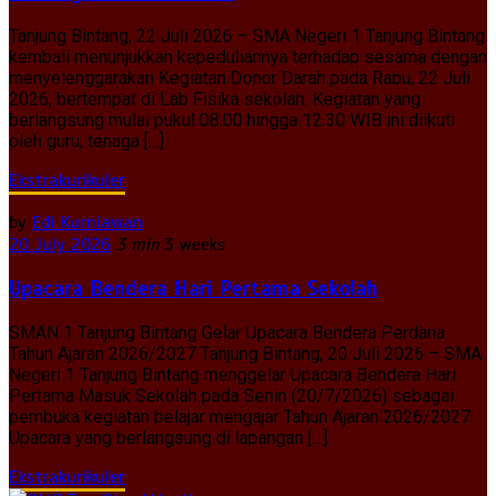
Tanjung Bintang, 22 Juli 2026 – SMA Negeri 1 Tanjung Bintang
kembali menunjukkan kepeduliannya terhadap sesama dengan
menyelenggarakan Kegiatan Donor Darah pada Rabu, 22 Juli
2026, bertempat di Lab Fisika sekolah. Kegiatan yang
berlangsung mulai pukul 08.00 hingga 12.30 WIB ini diikuti
oleh guru, tenaga […]
Ekstrakurikuler
by
Edi Kurniawan
20 July 2026
3 min
3 weeks
Upacara Bendera Hari Pertama Sekolah
SMAN 1 Tanjung Bintang Gelar Upacara Bendera Perdana
Tahun Ajaran 2026/2027 Tanjung Bintang, 20 Juli 2026 – SMA
Negeri 1 Tanjung Bintang menggelar Upacara Bendera Hari
Pertama Masuk Sekolah pada Senin (20/7/2026) sebagai
pembuka kegiatan belajar mengajar Tahun Ajaran 2026/2027.
Upacara yang berlangsung di lapangan […]
Ekstrakurikuler