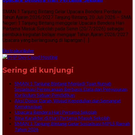
SMAN 1 Tanjung Bintang Gelar Upacara Bendera Perdana
Tahun Ajaran 2026/2027 Tanjung Bintang, 20 Juli 2026 – SMA
Negeri 1 Tanjung Bintang menggelar Upacara Bendera Hari
Pertama Masuk Sekolah pada Senin (20/7/2026) sebagai
pembuka kegiatan belajar mengajar Tahun Ajaran 2026/2027.
Upacara yang berlangsung di lapangan […]
Ekstrakurikuler
Sering di kunjungi
SMAN 1 Tanjung Bintang Menjadi Tuan Rumah
Sosialisasi Perencanaan Berbasis Data dan Penyusunan
Kurikulum Satuan Pendidikan
Aksi Donor Darah, Wujud Kepedulian dan Semangat
Kemanusiaan
Upacara Bendera Hari Pertama Sekolah
Bina Karakter di Hari Pertama Masuk Sekolah
SMAN 1 Tanjung Bintang Gelar Sosialisasi MPLS Ramah
Tahun 2026