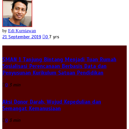
by
Edi Kurniawan
21 September 2019
0
7 yrs
SMAN 1 Tanjung Bintang Menjadi Tuan Rumah
Sosialisasi Perencanaan Berbasis Data dan
Penyusunan Kurikulum Satuan Pendidikan
0
3 min
Aksi Donor Darah, Wujud Kepedulian dan
Semangat Kemanusiaan
0
3 min