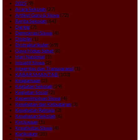
2025
(9)
Acara Sekolah
(27)
Artikel Guru & Siswa
(72)
Berita Sekolah
(64)
Daring
(7)
Demokrasi Siswa
(4)
Disiplin
(1)
Ekstrakurikuler
(69)
Gaya Hidup Sehat
(8)
Hari Nasional
(1)
Inisiatif Siswa
(2)
Integritas dan Transparansi
(1)
KABAR SMANTAB
(103)
Keagamaan
(2)
Kegiatan Sekolah
(29)
Kegiatan Sosial
(2)
Kepemimpinan Siswa
(4)
Kesehatan dan Kebugaran
(3)
Kesehatan Remaja
(3)
Kesehatan Sekolah
(6)
Kesiswaan
(1)
Kreativitas Siswa
(4)
Kurikulum
(31)
Lini
(39)