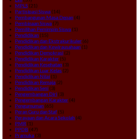
MPLS
(21)
Partisipasi Siswa
(14)
Pembangunan Masa Depan
(4)
Pembinaan Siswa
(7)
Pemilihan Pemimpin Siswa
(1)
Pendidikan
(15)
Pendidikan dan Ekstrakurikuler
(6)
Pendidikan dan Kewirausahaan
(1)
Pendidikan Demokrasi
(2)
Pendidikan Karakter
(5)
Pendidikan Kesehatan
(3)
Pendidikan Luar Kelas
(2)
Pendidikan Nilai
(1)
Pendidikan Remaja
(2)
Pendidikan Seni
(3)
Pengembangan Diri
(3)
Pengembangan Karakter
(4)
Pengumuman
(65)
Peran Guru dan Staf
(5)
Perayaan dan Acara Sekolah
(4)
PMR
(1)
PPDB
(47)
Pramuka
(3)