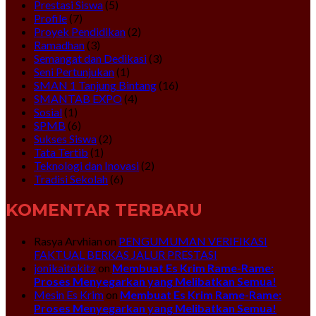
Prestasi Siswa
(5)
Profile
(7)
Proyek Pendidikan
(2)
Ramadhan
(3)
Semangat dan Dedikasi
(3)
Seni Pertunjukan
(1)
SMAN 1 Tanjung Bintang
(16)
SMANTAB EXPO
(4)
Sosial
(1)
SPMB
(6)
Sukses Siswa
(2)
Tata Tertib
(1)
Teknologi dan Inovasi
(2)
Tradisi Sekolah
(6)
KOMENTAR TERBARU
Rasya Arvhian
on
PENGUMUMAN VERIFIKASI
FAKTUAL BERKAS JALUR PRESTASI
jonikaitokitz
on
Membuat Es Krim Rame-Rame:
Proses Menyegarkan yang Melibatkan Semua!
Mesin Es Krim
on
Membuat Es Krim Rame-Rame:
Proses Menyegarkan yang Melibatkan Semua!