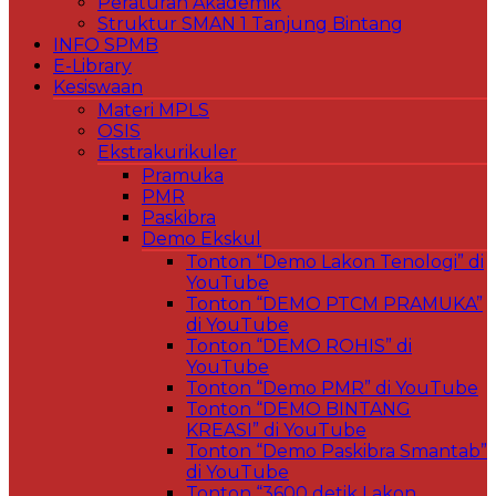
Peraturan Akademik
Struktur SMAN 1 Tanjung Bintang
INFO SPMB
E-Library
Kesiswaan
Materi MPLS
OSIS
Ekstrakurikuler
Pramuka
PMR
Paskibra
Demo Ekskul
Tonton “Demo Lakon Tenologi” di
YouTube
Tonton “DEMO PTCM PRAMUKA”
di YouTube
Tonton “DEMO ROHIS” di
YouTube
Tonton “Demo PMR” di YouTube
Tonton “DEMO BINTANG
KREASI” di YouTube
Tonton “Demo Paskibra Smantab”
di YouTube
Tonton “3600 detik Lakon