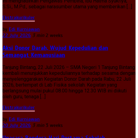
ini menghadirkan Pengawas Pembina, Ibu Hatma Syukriya,
S.Si., M.Pd., sebagai narasumber utama yang memberikan […]
Ekstrakurikuler
by
Edi Kurniawan
22 July 2026
3 min
2 weeks
Aksi Donor Darah, Wujud Kepedulian dan
Semangat Kemanusiaan
Tanjung Bintang, 22 Juli 2026 – SMA Negeri 1 Tanjung Bintang
kembali menunjukkan kepeduliannya terhadap sesama dengan
menyelenggarakan Kegiatan Donor Darah pada Rabu, 22 Juli
2026, bertempat di Lab Fisika sekolah. Kegiatan yang
berlangsung mulai pukul 08.00 hingga 12.30 WIB ini diikuti
oleh guru, tenaga […]
Ekstrakurikuler
by
Edi Kurniawan
20 July 2026
3 min
3 weeks
Upacara Bendera Hari Pertama Sekolah