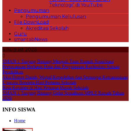
Teknologi” di YouTube
Pengumuman
Pengumuman Kelulusan
File DownLoad
Akreditasi Sekolah
Guru
smantabNews
6 August 2026
SMAN 1 Tanjung Bintang Menjadi Tuan Rumah Sosialisasi
Perencanaan Berbasis Data dan Penyusunan Kurikulum Satuan
Pendidikan
Aksi Donor Darah, Wujud Kepedulian dan Semangat Kemanusiaan
Upacara Bendera Hari Pertama Sekolah
Bina Karakter di Hari Pertama Masuk Sekolah
SMAN 1 Tanjung Bintang Gelar Sosialisasi MPLS Ramah Tahun
2026
INFO SISWA
Home