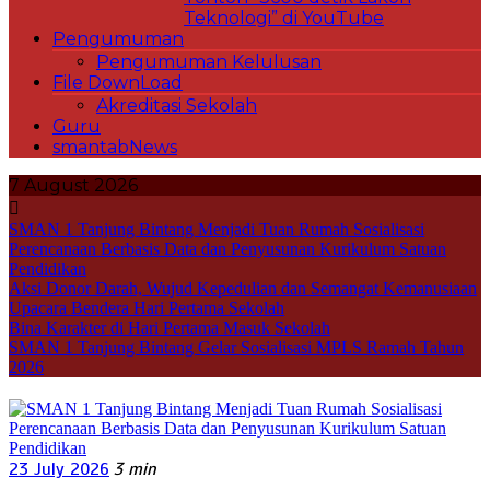
Teknologi” di YouTube
Pengumuman
Pengumuman Kelulusan
File DownLoad
Akreditasi Sekolah
Guru
smantabNews
7 August 2026
SMAN 1 Tanjung Bintang Menjadi Tuan Rumah Sosialisasi
Perencanaan Berbasis Data dan Penyusunan Kurikulum Satuan
Pendidikan
Aksi Donor Darah, Wujud Kepedulian dan Semangat Kemanusiaan
Upacara Bendera Hari Pertama Sekolah
Bina Karakter di Hari Pertama Masuk Sekolah
SMAN 1 Tanjung Bintang Gelar Sosialisasi MPLS Ramah Tahun
2026
23 July 2026
3 min