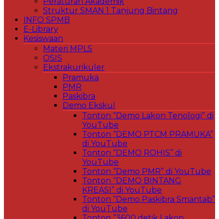
Peraturan Akademik
Struktur SMAN 1 Tanjung Bintang
INFO SPMB
E-Library
Kesiswaan
Materi MPLS
OSIS
Ekstrakurikuler
Pramuka
PMR
Paskibra
Demo Ekskul
Tonton “Demo Lakon Tenologi” di
YouTube
Tonton “DEMO PTCM PRAMUKA”
di YouTube
Tonton “DEMO ROHIS” di
YouTube
Tonton “Demo PMR” di YouTube
Tonton “DEMO BINTANG
KREASI” di YouTube
Tonton “Demo Paskibra Smantab”
di YouTube
Tonton “3600 detik Lakon