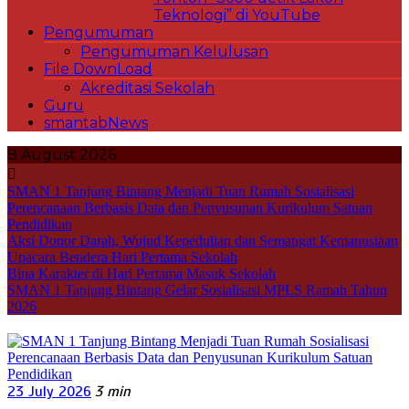
Teknologi” di YouTube
Pengumuman
Pengumuman Kelulusan
File DownLoad
Akreditasi Sekolah
Guru
smantabNews
8 August 2026
SMAN 1 Tanjung Bintang Menjadi Tuan Rumah Sosialisasi
Perencanaan Berbasis Data dan Penyusunan Kurikulum Satuan
Pendidikan
Aksi Donor Darah, Wujud Kepedulian dan Semangat Kemanusiaan
Upacara Bendera Hari Pertama Sekolah
Bina Karakter di Hari Pertama Masuk Sekolah
SMAN 1 Tanjung Bintang Gelar Sosialisasi MPLS Ramah Tahun
2026
23 July 2026
3 min