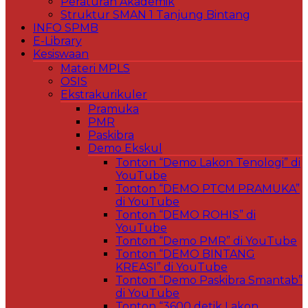
Peraturan Akademik
Struktur SMAN 1 Tanjung Bintang
INFO SPMB
E-Library
Kesiswaan
Materi MPLS
OSIS
Ekstrakurikuler
Pramuka
PMR
Paskibra
Demo Ekskul
Tonton “Demo Lakon Tenologi” di
YouTube
Tonton “DEMO PTCM PRAMUKA”
di YouTube
Tonton “DEMO ROHIS” di
YouTube
Tonton “Demo PMR” di YouTube
Tonton “DEMO BINTANG
KREASI” di YouTube
Tonton “Demo Paskibra Smantab”
di YouTube
Tonton “3600 detik Lakon