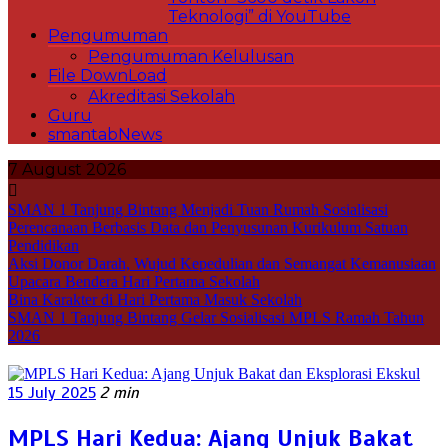
Teknologi” di YouTube
Pengumuman
Pengumuman Kelulusan
File DownLoad
Akreditasi Sekolah
Guru
smantabNews
7 August 2026
SMAN 1 Tanjung Bintang Menjadi Tuan Rumah Sosialisasi
Perencanaan Berbasis Data dan Penyusunan Kurikulum Satuan
Pendidikan
Aksi Donor Darah, Wujud Kepedulian dan Semangat Kemanusiaan
Upacara Bendera Hari Pertama Sekolah
Bina Karakter di Hari Pertama Masuk Sekolah
SMAN 1 Tanjung Bintang Gelar Sosialisasi MPLS Ramah Tahun
2026
15 July 2025
2 min
MPLS Hari Kedua: Ajang Unjuk Bakat