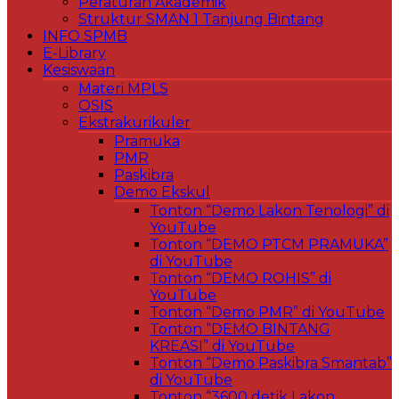
Peraturan Akademik
Struktur SMAN 1 Tanjung Bintang
INFO SPMB
E-Library
Kesiswaan
Materi MPLS
OSIS
Ekstrakurikuler
Pramuka
PMR
Paskibra
Demo Ekskul
Tonton “Demo Lakon Tenologi” di
YouTube
Tonton “DEMO PTCM PRAMUKA”
di YouTube
Tonton “DEMO ROHIS” di
YouTube
Tonton “Demo PMR” di YouTube
Tonton “DEMO BINTANG
KREASI” di YouTube
Tonton “Demo Paskibra Smantab”
di YouTube
Tonton “3600 detik Lakon