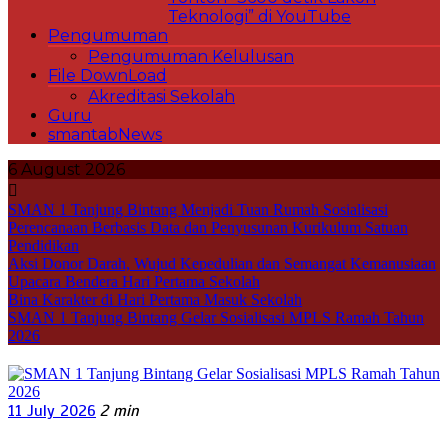
Teknologi” di YouTube
Pengumuman
Pengumuman Kelulusan
File DownLoad
Akreditasi Sekolah
Guru
smantabNews
6 August 2026
SMAN 1 Tanjung Bintang Menjadi Tuan Rumah Sosialisasi
Perencanaan Berbasis Data dan Penyusunan Kurikulum Satuan
Pendidikan
Aksi Donor Darah, Wujud Kepedulian dan Semangat Kemanusiaan
Upacara Bendera Hari Pertama Sekolah
Bina Karakter di Hari Pertama Masuk Sekolah
SMAN 1 Tanjung Bintang Gelar Sosialisasi MPLS Ramah Tahun
2026
11 July 2026
2 min