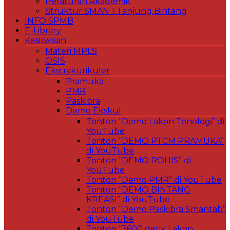
Peraturan Akademik
Struktur SMAN 1 Tanjung Bintang
INFO SPMB
E-Library
Kesiswaan
Materi MPLS
OSIS
Ekstrakurikuler
Pramuka
PMR
Paskibra
Demo Ekskul
Tonton “Demo Lakon Tenologi” di
YouTube
Tonton “DEMO PTCM PRAMUKA”
di YouTube
Tonton “DEMO ROHIS” di
YouTube
Tonton “Demo PMR” di YouTube
Tonton “DEMO BINTANG
KREASI” di YouTube
Tonton “Demo Paskibra Smantab”
di YouTube
Tonton “3600 detik Lakon