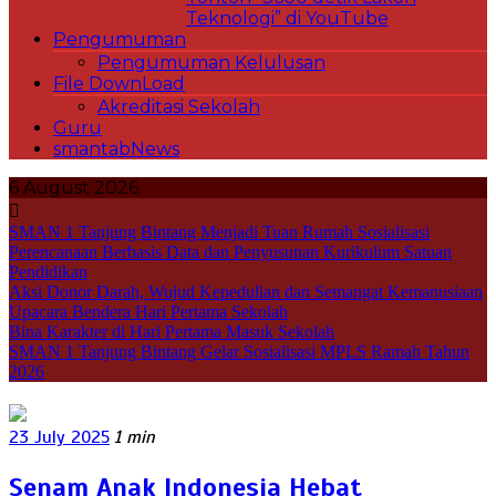
Teknologi” di YouTube
Pengumuman
Pengumuman Kelulusan
File DownLoad
Akreditasi Sekolah
Guru
smantabNews
6 August 2026
SMAN 1 Tanjung Bintang Menjadi Tuan Rumah Sosialisasi
Perencanaan Berbasis Data dan Penyusunan Kurikulum Satuan
Pendidikan
Aksi Donor Darah, Wujud Kepedulian dan Semangat Kemanusiaan
Upacara Bendera Hari Pertama Sekolah
Bina Karakter di Hari Pertama Masuk Sekolah
SMAN 1 Tanjung Bintang Gelar Sosialisasi MPLS Ramah Tahun
2026
23 July 2025
1 min
Senam Anak Indonesia Hebat