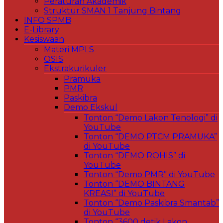
Peraturan Akademik
Struktur SMAN 1 Tanjung Bintang
INFO SPMB
E-Library
Kesiswaan
Materi MPLS
OSIS
Ekstrakurikuler
Pramuka
PMR
Paskibra
Demo Ekskul
Tonton “Demo Lakon Tenologi” di
YouTube
Tonton “DEMO PTCM PRAMUKA”
di YouTube
Tonton “DEMO ROHIS” di
YouTube
Tonton “Demo PMR” di YouTube
Tonton “DEMO BINTANG
KREASI” di YouTube
Tonton “Demo Paskibra Smantab”
di YouTube
Tonton “3600 detik Lakon