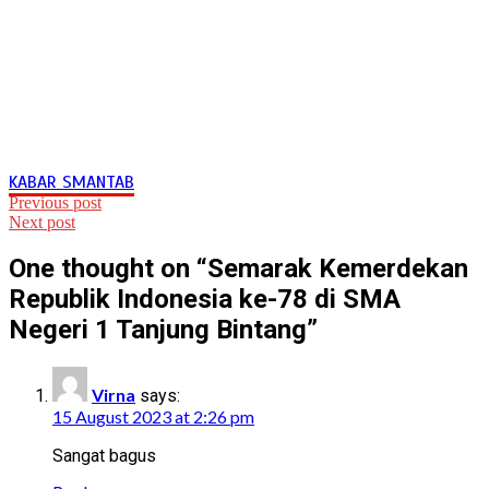
KABAR SMANTAB
Post
Previous post
Next post
navigation
One thought on “
Semarak Kemerdekan
Republik Indonesia ke-78 di SMA
Negeri 1 Tanjung Bintang
”
Virna
says:
15 August 2023 at 2:26 pm
Sangat bagus