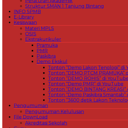
Peraturan Akademik
Struktur SMAN 1 Tanjung Bintang
INFO SPMB
E-Library
Kesiswaan
Materi MPLS
OSIS
Ekstrakurikuler
Pramuka
PMR
Paskibra
Demo Ekskul
Tonton “Demo Lakon Tenologi” di
Tonton “DEMO PTCM PRAMUKA” d
Tonton “DEMO ROHIS” di YouTub
Tonton “Demo PMR” di YouTube
Tonton “DEMO BINTANG KREASI” 
Tonton “Demo Paskibra Smantab” 
Tonton “3600 detik Lakon Teknolo
Pengumuman
Pengumuman Kelulusan
File DownLoad
Akreditasi Sekolah