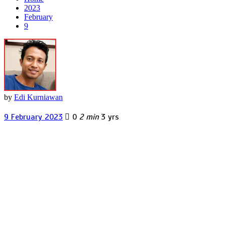
2023
February
9
by
Edi Kurniawan
9 February 2023
0
2 min
3 yrs