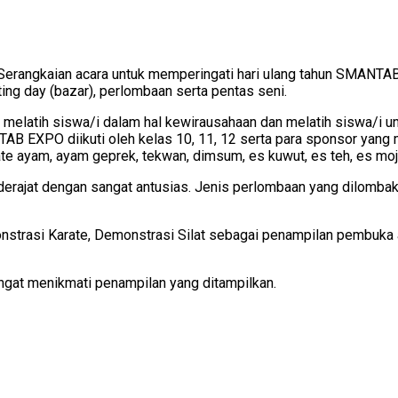
gkaian acara untuk memperingati hari ulang tahun SMANTAB di
eting day (bazar), perlombaan serta pentas seni.
 melatih siswa/i dalam hal kewirausahaan dan melatih siswa/i un
TAB EXPO diikuti oleh kelas 10, 11, 12 serta para sponsor yang
te ayam, ayam geprek, tekwan, dimsum, es kuwut, es teh, es mojit
ajat dengan sangat antusias. Jenis perlombaan yang dilombakan d
monstrasi Karate, Demonstrasi Silat sebagai penampilan pembuka 
sangat menikmati penampilan yang ditampilkan.