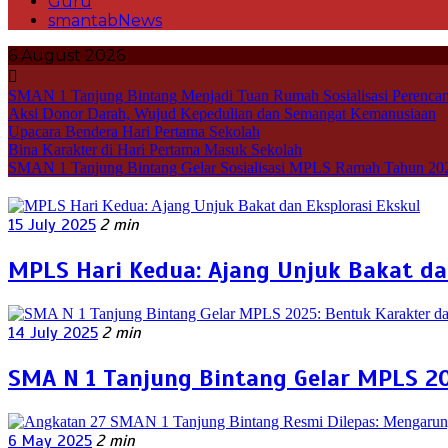
Guru
smantabNews
6 August 2026
SMAN 1 Tanjung Bintang Menjadi Tuan Rumah Sosialisasi Perencan
Aksi Donor Darah, Wujud Kepedulian dan Semangat Kemanusiaan
Upacara Bendera Hari Pertama Sekolah
Bina Karakter di Hari Pertama Masuk Sekolah
SMAN 1 Tanjung Bintang Gelar Sosialisasi MPLS Ramah Tahun 20
15 July 2025
2 min
MPLS Hari Kedua: Ajang Unjuk Bakat da
14 July 2025
2 min
SMA N 1 Tanjung Bintang Gelar MPLS 20
6 May 2025
2 min