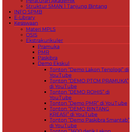
Peraturan Akademik
Struktur SMAN 1 Tanjung Bintang
INFO SPMB
E-Library
Kesiswaan
Materi MPLS
OSIS
Ekstrakurikuler
Pramuka
PMR
Paskibra
Demo Ekskul
Tonton “Demo Lakon Tenologi” di
YouTube
Tonton “DEMO PTCM PRAMUKA”
di YouTube
Tonton “DEMO ROHIS” di
YouTube
Tonton “Demo PMR” di YouTube
Tonton “DEMO BINTANG
KREASI” di YouTube
Tonton “Demo Paskibra Smantab”
di YouTube
Tonton “3600 detik Lakon