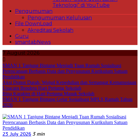
Teknologi” di YouTube
Pengumuman
Pengumuman Kelulusan
File DownLoad
Akreditasi Sekolah
Guru
smantabNews
7 August 2026
SMAN 1 Tanjung Bintang Menjadi Tuan Rumah Sosialisasi
Perencanaan Berbasis Data dan Penyusunan Kurikulum Satuan
Pendidikan
Aksi Donor Darah, Wujud Kepedulian dan Semangat Kemanusiaan
Upacara Bendera Hari Pertama Sekolah
Bina Karakter di Hari Pertama Masuk Sekolah
SMAN 1 Tanjung Bintang Gelar Sosialisasi MPLS Ramah Tahun
2026
23 July 2026
3 min