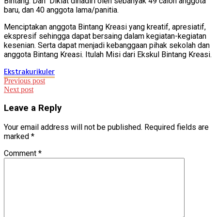
Bintang. Dan Diklat dihadiri oleh sebanyak 49 calon anggota
baru, dan 40 anggota lama/panitia.
Menciptakan anggota Bintang Kreasi yang kreatif, apresiatif,
ekspresif sehingga dapat bersaing dalam kegiatan-kegiatan
kesenian. Serta dapat menjadi kebanggaan pihak sekolah dan
anggota Bintang Kreasi. Itulah Misi dari Ekskul Bintang Kreasi.
Ekstrakurikuler
Post
Previous post
Next post
navigation
Leave a Reply
Your email address will not be published.
Required fields are
marked
*
Comment
*