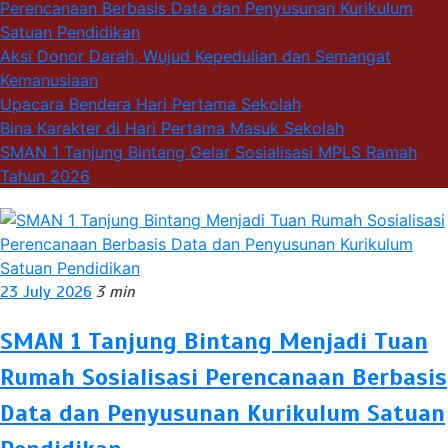
Perencanaan Berbasis Data dan Penyusunan Kurikulum
Satuan Pendidikan
Aksi Donor Darah, Wujud Kepedulian dan Semangat
Kemanusiaan
Upacara Bendera Hari Pertama Sekolah
Bina Karakter di Hari Pertama Masuk Sekolah
SMAN 1 Tanjung Bintang Gelar Sosialisasi MPLS Ramah
Tahun 2026
23 July 2026
3 min
SMAN 1 Tanjung Bintang Menjadi Tuan
Rumah Sosialisasi Perencanaan Berbasis
Data dan Penyusunan Kurikulum Satuan