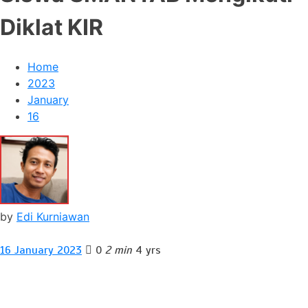
Diklat KIR
Home
2023
January
16
by
Edi Kurniawan
16 January 2023
0
2 min
4 yrs