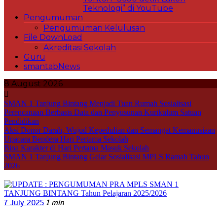
Teknologi” di YouTube
Pengumuman
Pengumuman Kelulusan
File DownLoad
Akreditasi Sekolah
Guru
smantabNews
8 August 2026
SMAN 1 Tanjung Bintang Menjadi Tuan Rumah Sosialisasi
Perencanaan Berbasis Data dan Penyusunan Kurikulum Satuan
Pendidikan
Aksi Donor Darah, Wujud Kepedulian dan Semangat Kemanusiaan
Upacara Bendera Hari Pertama Sekolah
Bina Karakter di Hari Pertama Masuk Sekolah
SMAN 1 Tanjung Bintang Gelar Sosialisasi MPLS Ramah Tahun
2026
7 July 2025
1 min