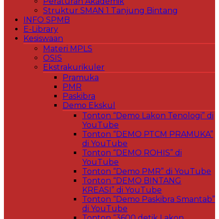
Peraturan Akademik
Struktur SMAN 1 Tanjung Bintang
INFO SPMB
E-Library
Kesiswaan
Materi MPLS
OSIS
Ekstrakurikuler
Pramuka
PMR
Paskibra
Demo Ekskul
Tonton “Demo Lakon Tenologi” di
YouTube
Tonton “DEMO PTCM PRAMUKA”
di YouTube
Tonton “DEMO ROHIS” di
YouTube
Tonton “Demo PMR” di YouTube
Tonton “DEMO BINTANG
KREASI” di YouTube
Tonton “Demo Paskibra Smantab”
di YouTube
Tonton “3600 detik Lakon