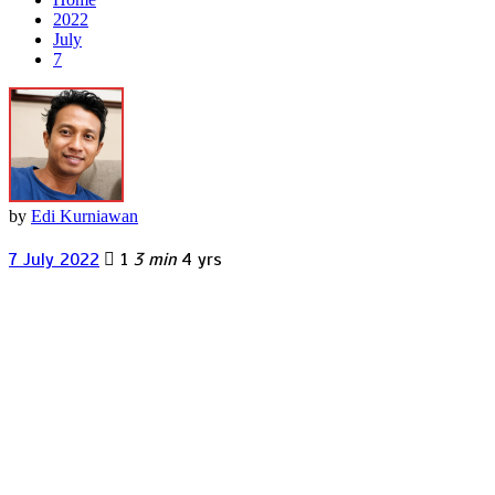
2022
July
7
by
Edi Kurniawan
7 July 2022
1
3 min
4 yrs