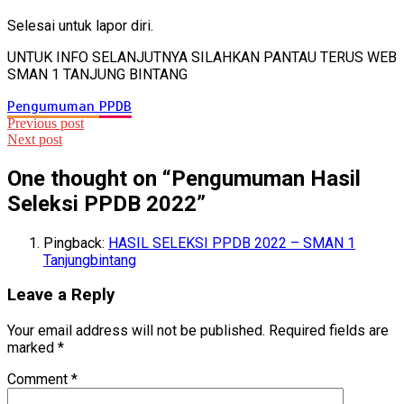
Selesai untuk lapor diri.
UNTUK INFO SELANJUTNYA SILAHKAN PANTAU TERUS WEB
SMAN 1 TANJUNG BINTANG
Pengumuman
PPDB
Post
Previous post
Next post
navigation
One thought on “
Pengumuman Hasil
Seleksi PPDB 2022
”
Pingback:
HASIL SELEKSI PPDB 2022 – SMAN 1
Tanjungbintang
Leave a Reply
Your email address will not be published.
Required fields are
marked
*
Comment
*