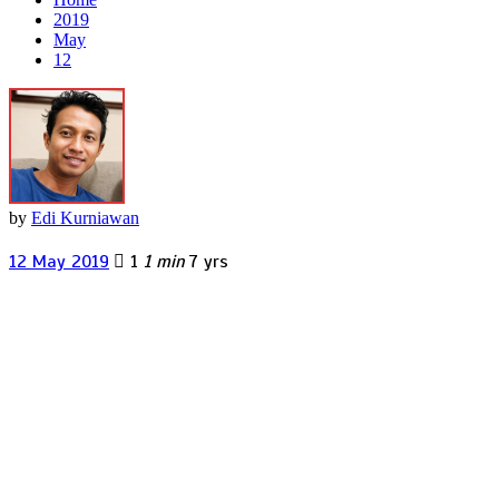
2019
May
12
by
Edi Kurniawan
12 May 2019
1
1 min
7 yrs