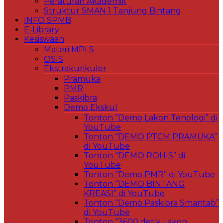
Peraturan Akademik
Struktur SMAN 1 Tanjung Bintang
INFO SPMB
E-Library
Kesiswaan
Materi MPLS
OSIS
Ekstrakurikuler
Pramuka
PMR
Paskibra
Demo Ekskul
Tonton “Demo Lakon Tenologi” di
YouTube
Tonton “DEMO PTCM PRAMUKA”
di YouTube
Tonton “DEMO ROHIS” di
YouTube
Tonton “Demo PMR” di YouTube
Tonton “DEMO BINTANG
KREASI” di YouTube
Tonton “Demo Paskibra Smantab”
di YouTube
Tonton “3600 detik Lakon