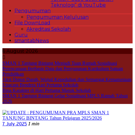
Teknologi” di YouTube
Pengumuman
Pengumuman Kelulusan
File DownLoad
Akreditasi Sekolah
Guru
smantabNews
6 August 2026
SMAN 1 Tanjung Bintang Menjadi Tuan Rumah Sosialisasi
Perencanaan Berbasis Data dan Penyusunan Kurikulum Satuan
Pendidikan
Aksi Donor Darah, Wujud Kepedulian dan Semangat Kemanusiaan
Upacara Bendera Hari Pertama Sekolah
Bina Karakter di Hari Pertama Masuk Sekolah
SMAN 1 Tanjung Bintang Gelar Sosialisasi MPLS Ramah Tahun
2026
7 July 2025
1 min