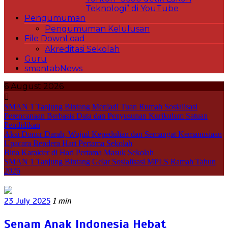
Teknologi” di YouTube
Pengumuman
Pengumuman Kelulusan
File DownLoad
Akreditasi Sekolah
Guru
smantabNews
6 August 2026
SMAN 1 Tanjung Bintang Menjadi Tuan Rumah Sosialisasi
Perencanaan Berbasis Data dan Penyusunan Kurikulum Satuan
Pendidikan
Aksi Donor Darah, Wujud Kepedulian dan Semangat Kemanusiaan
Upacara Bendera Hari Pertama Sekolah
Bina Karakter di Hari Pertama Masuk Sekolah
SMAN 1 Tanjung Bintang Gelar Sosialisasi MPLS Ramah Tahun
2026
23 July 2025
1 min
Senam Anak Indonesia Hebat