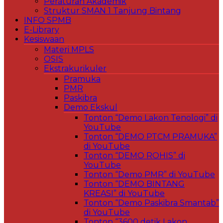
Peraturan Akademik
Struktur SMAN 1 Tanjung Bintang
INFO SPMB
E-Library
Kesiswaan
Materi MPLS
OSIS
Ekstrakurikuler
Pramuka
PMR
Paskibra
Demo Ekskul
Tonton “Demo Lakon Tenologi” di
YouTube
Tonton “DEMO PTCM PRAMUKA”
di YouTube
Tonton “DEMO ROHIS” di
YouTube
Tonton “Demo PMR” di YouTube
Tonton “DEMO BINTANG
KREASI” di YouTube
Tonton “Demo Paskibra Smantab”
di YouTube
Tonton “3600 detik Lakon