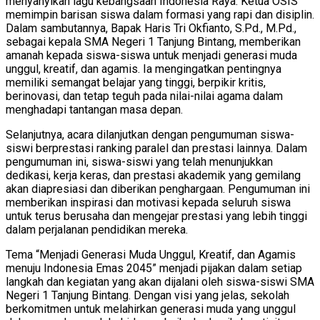
menyanyikan lagu kebangsaan Indonesia Raya. Ketua OSIS
memimpin barisan siswa dalam formasi yang rapi dan disiplin.
Dalam sambutannya, Bapak Haris Tri Okfianto, S.Pd., M.Pd.,
sebagai kepala SMA Negeri 1 Tanjung Bintang, memberikan
amanah kepada siswa-siswa untuk menjadi generasi muda
unggul, kreatif, dan agamis. Ia mengingatkan pentingnya
memiliki semangat belajar yang tinggi, berpikir kritis,
berinovasi, dan tetap teguh pada nilai-nilai agama dalam
menghadapi tantangan masa depan.
Selanjutnya, acara dilanjutkan dengan pengumuman siswa-
siswi berprestasi ranking paralel dan prestasi lainnya. Dalam
pengumuman ini, siswa-siswi yang telah menunjukkan
dedikasi, kerja keras, dan prestasi akademik yang gemilang
akan diapresiasi dan diberikan penghargaan. Pengumuman ini
memberikan inspirasi dan motivasi kepada seluruh siswa
untuk terus berusaha dan mengejar prestasi yang lebih tinggi
dalam perjalanan pendidikan mereka.
Tema “Menjadi Generasi Muda Unggul, Kreatif, dan Agamis
menuju Indonesia Emas 2045” menjadi pijakan dalam setiap
langkah dan kegiatan yang akan dijalani oleh siswa-siswi SMA
Negeri 1 Tanjung Bintang. Dengan visi yang jelas, sekolah
berkomitmen untuk melahirkan generasi muda yang unggul