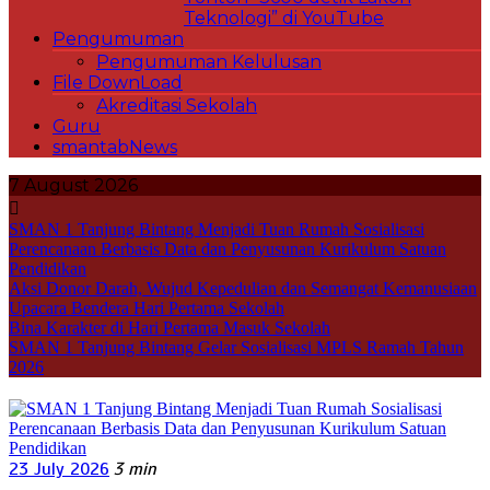
Teknologi” di YouTube
Pengumuman
Pengumuman Kelulusan
File DownLoad
Akreditasi Sekolah
Guru
smantabNews
7 August 2026
SMAN 1 Tanjung Bintang Menjadi Tuan Rumah Sosialisasi
Perencanaan Berbasis Data dan Penyusunan Kurikulum Satuan
Pendidikan
Aksi Donor Darah, Wujud Kepedulian dan Semangat Kemanusiaan
Upacara Bendera Hari Pertama Sekolah
Bina Karakter di Hari Pertama Masuk Sekolah
SMAN 1 Tanjung Bintang Gelar Sosialisasi MPLS Ramah Tahun
2026
23 July 2026
3 min