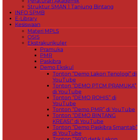
Peraturan Akademik
Struktur SMAN 1 Tanjung Bintang
INFO SPMB
E-Library
Kesiswaan
Materi MPLS
OSIS
Ekstrakurikuler
Pramuka
PMR
Paskibra
Demo Ekskul
Tonton “Demo Lakon Tenologi” di
YouTube
Tonton “DEMO PTCM PRAMUKA”
di YouTube
Tonton “DEMO ROHIS” di
YouTube
Tonton “Demo PMR” di YouTube
Tonton “DEMO BINTANG
KREASI” di YouTube
Tonton “Demo Paskibra Smantab”
di YouTube
Tonton “3600 detik Lakon