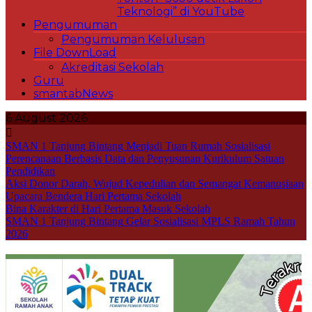
Teknologi” di YouTube
Pengumuman
Pengumuman Kelulusan
File DownLoad
Akreditasi Sekolah
Guru
smantabNews
6 August 2026
SMAN 1 Tanjung Bintang Menjadi Tuan Rumah Sosialisasi
Perencanaan Berbasis Data dan Penyusunan Kurikulum Satuan
Pendidikan
Aksi Donor Darah, Wujud Kepedulian dan Semangat Kemanusiaan
Upacara Bendera Hari Pertama Sekolah
Bina Karakter di Hari Pertama Masuk Sekolah
SMAN 1 Tanjung Bintang Gelar Sosialisasi MPLS Ramah Tahun
2026