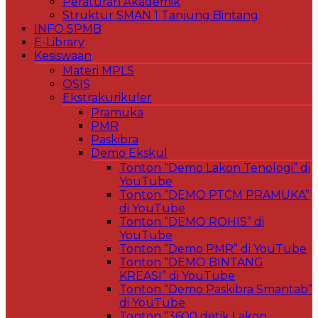
Peraturan Akademik
Struktur SMAN 1 Tanjung Bintang
INFO SPMB
E-Library
Kesiswaan
Materi MPLS
OSIS
Ekstrakurikuler
Pramuka
PMR
Paskibra
Demo Ekskul
Tonton “Demo Lakon Tenologi” di
YouTube
Tonton “DEMO PTCM PRAMUKA”
di YouTube
Tonton “DEMO ROHIS” di
YouTube
Tonton “Demo PMR” di YouTube
Tonton “DEMO BINTANG
KREASI” di YouTube
Tonton “Demo Paskibra Smantab”
di YouTube
Tonton “3600 detik Lakon