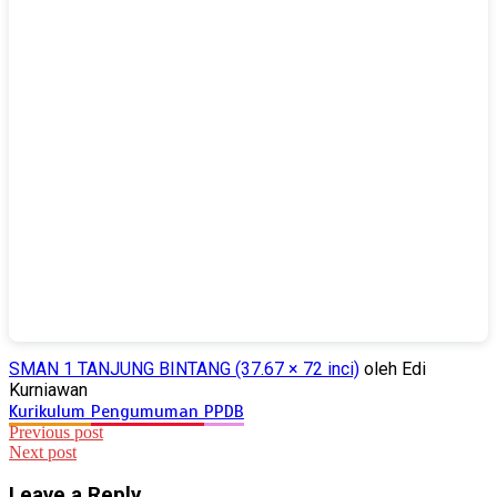
SMAN 1 TANJUNG BINTANG (37.67 × 72 inci)
oleh Edi
Kurniawan
Kurikulum
Pengumuman
PPDB
Post
Previous post
Next post
navigation
Leave a Reply