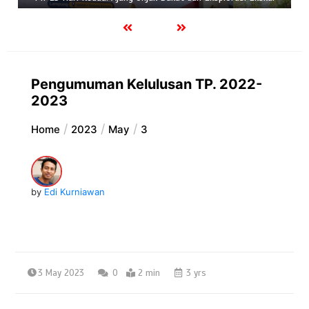
Pengumuman Kelulusan TP. 2022-
2023
Home
2023
May
3
by
Edi Kurniawan
3 May 2023
0
2 min
3 yrs