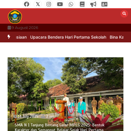
Skip
to
content
9 August 2026
anusiaan
Upacara Bendera Hari Pertama Sekolah
Bina Karakter d
14 July 2025
2 min
SMA N 1 Tanjung Bintang Gelar MPLS 2025: Bentuk
Karakter dan Semangat Belajar Sejak Hari Pertama