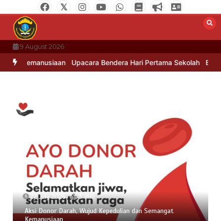
Skip
to
content
9 August 2026
ngat Kemanusiaan
Upacara Bendera Hari Pertama Sekolah
Bina Ka
22 July 2026
3 min
Aksi Donor Darah, Wujud Kepedulian dan Semangat
Kemanusiaan