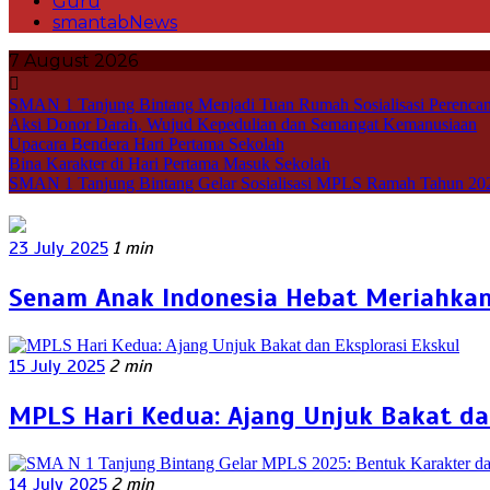
Guru
smantabNews
7 August 2026
SMAN 1 Tanjung Bintang Menjadi Tuan Rumah Sosialisasi Perencan
Aksi Donor Darah, Wujud Kepedulian dan Semangat Kemanusiaan
Upacara Bendera Hari Pertama Sekolah
Bina Karakter di Hari Pertama Masuk Sekolah
SMAN 1 Tanjung Bintang Gelar Sosialisasi MPLS Ramah Tahun 20
23 July 2025
1 min
Senam Anak Indonesia Hebat Meriahkan 
15 July 2025
2 min
MPLS Hari Kedua: Ajang Unjuk Bakat da
14 July 2025
2 min