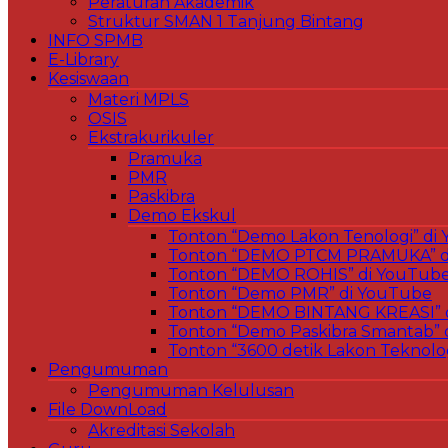
Peraturan Akademik
Struktur SMAN 1 Tanjung Bintang
INFO SPMB
E-Library
Kesiswaan
Materi MPLS
OSIS
Ekstrakurikuler
Pramuka
PMR
Paskibra
Demo Ekskul
Tonton “Demo Lakon Tenologi” di
Tonton “DEMO PTCM PRAMUKA” d
Tonton “DEMO ROHIS” di YouTub
Tonton “Demo PMR” di YouTube
Tonton “DEMO BINTANG KREASI” 
Tonton “Demo Paskibra Smantab” 
Tonton “3600 detik Lakon Teknolo
Pengumuman
Pengumuman Kelulusan
File DownLoad
Akreditasi Sekolah