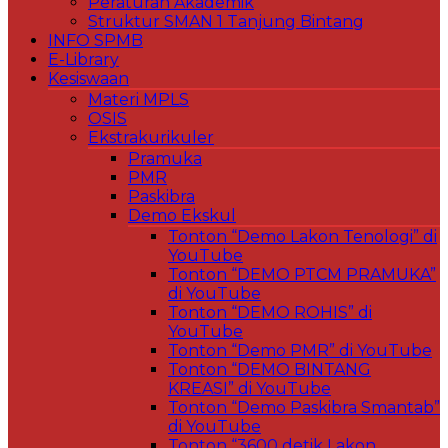
Peraturan Akademik
Struktur SMAN 1 Tanjung Bintang
INFO SPMB
E-Library
Kesiswaan
Materi MPLS
OSIS
Ekstrakurikuler
Pramuka
PMR
Paskibra
Demo Ekskul
Tonton “Demo Lakon Tenologi” di
YouTube
Tonton “DEMO PTCM PRAMUKA”
di YouTube
Tonton “DEMO ROHIS” di
YouTube
Tonton “Demo PMR” di YouTube
Tonton “DEMO BINTANG
KREASI” di YouTube
Tonton “Demo Paskibra Smantab”
di YouTube
Tonton “3600 detik Lakon