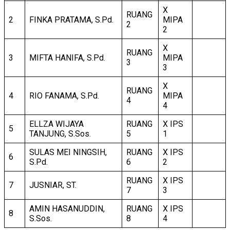
X
RUANG
2
FINKA PRATAMA, S.Pd.
MIPA
2
2
X
RUANG
3
MIFTA HANIFA, S.Pd.
MIPA
3
3
X
RUANG
4
RIO FANAMA, S.Pd.
MIPA
4
4
ELLZA WIJAYA
RUANG
X IPS
5
TANJUNG, S.Sos.
5
1
SULAS MEI NINGSIH,
RUANG
X IPS
6
S.Pd.
6
2
RUANG
X IPS
7
JUSNIAR, ST.
7
3
AMIN HASANUDDIN,
RUANG
X IPS
8
S.Sos.
8
4