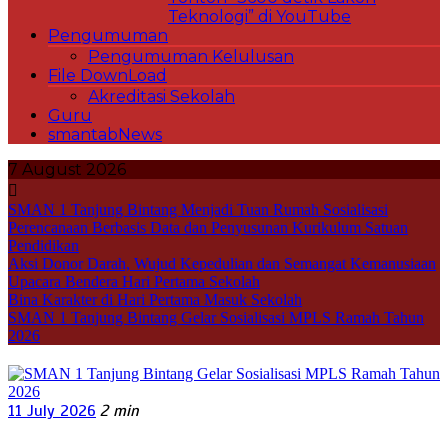
Teknologi” di YouTube
Pengumuman
Pengumuman Kelulusan
File DownLoad
Akreditasi Sekolah
Guru
smantabNews
7 August 2026
SMAN 1 Tanjung Bintang Menjadi Tuan Rumah Sosialisasi
Perencanaan Berbasis Data dan Penyusunan Kurikulum Satuan
Pendidikan
Aksi Donor Darah, Wujud Kepedulian dan Semangat Kemanusiaan
Upacara Bendera Hari Pertama Sekolah
Bina Karakter di Hari Pertama Masuk Sekolah
SMAN 1 Tanjung Bintang Gelar Sosialisasi MPLS Ramah Tahun
2026
11 July 2026
2 min