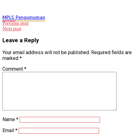
MPLS
Pengumuman
Post
Previous post
Next post
navigation
Leave a Reply
Your email address will not be published.
Required fields are
marked
*
Comment
*
Name
*
Email
*