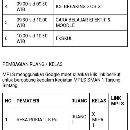
09.00 s.d 09.30
4
ICE BREAKING > OSIS
WIB
09.30 s.d 10.00
CARA BELAJAR EFEKTIF &
5
WIB
MOODLE
10.00 s.d 10.30
6
EKSKUL
WIB
PEMBAGIAN RUANG / KELAS
MPLS menggunakan Google meet silahkan klik link berikut
untuk bergabung kedalam kegiatan MPLS SMAN 1 Tanjung
Bintang
LINK
NO
PEMATERI
RUANG
KELAS
MPLS
X
RUANG
1
REKA RUSIATI, S.Pd.
MIPA
1
1