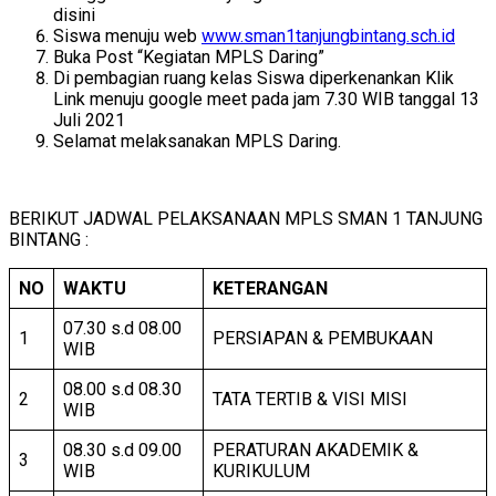
disini
Siswa menuju web
www.sman1tanjungbintang.sch.id
Buka Post “Kegiatan MPLS Daring”
Di pembagian ruang kelas Siswa diperkenankan Klik
Link menuju google meet pada jam 7.30 WIB tanggal 13
Juli 2021
Selamat melaksanakan MPLS Daring.
BERIKUT JADWAL PELAKSANAAN MPLS SMAN 1 TANJUNG
BINTANG :
NO
WAKTU
KETERANGAN
07.30 s.d 08.00
1
PERSIAPAN & PEMBUKAAN
WIB
08.00 s.d 08.30
2
TATA TERTIB & VISI MISI
WIB
08.30 s.d 09.00
PERATURAN AKADEMIK &
3
WIB
KURIKULUM