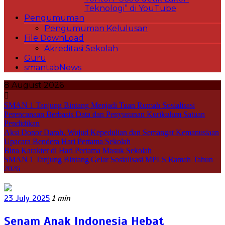
Teknologi” di YouTube
Pengumuman
Pengumuman Kelulusan
File DownLoad
Akreditasi Sekolah
Guru
smantabNews
8 August 2026
SMAN 1 Tanjung Bintang Menjadi Tuan Rumah Sosialisasi
Perencanaan Berbasis Data dan Penyusunan Kurikulum Satuan
Pendidikan
Aksi Donor Darah, Wujud Kepedulian dan Semangat Kemanusiaan
Upacara Bendera Hari Pertama Sekolah
Bina Karakter di Hari Pertama Masuk Sekolah
SMAN 1 Tanjung Bintang Gelar Sosialisasi MPLS Ramah Tahun
2026
23 July 2025
1 min
Senam Anak Indonesia Hebat