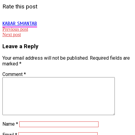
Rate this post
KABAR SMANTAB
Post
Previous post
Next post
navigation
Leave a Reply
Your email address will not be published.
Required fields are
marked
*
Comment
*
Name
*
Email
*