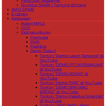
Peraturan Akademik
Struktur SMAN 1 Tanjung Bintang
INFO SPMB
E-Library
Kesiswaan
Materi MPLS
OSIS
Ekstrakurikuler
Pramuka
PMR
Paskibra
Demo Ekskul
Tonton “Demo Lakon Tenologi” di
YouTube
Tonton “DEMO PTCM PRAMUKA”
di YouTube
Tonton “DEMO ROHIS” di
YouTube
Tonton “Demo PMR” di YouTube
Tonton “DEMO BINTANG
KREASI” di YouTube
Tonton “Demo Paskibra Smantab”
di YouTube
Tonton “3600 detik Lakon