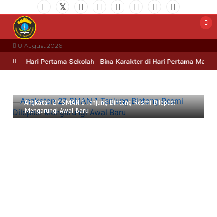
Skip
to
content
8 August 2026
ndera Hari Pertama Sekolah
Bina Karakter di Hari Pertama Masuk 
6 May 2025
2 min
Angkatan 27 SMAN 1 Tanjung Bintang Resmi Dilepas:
Mengarungi Awal Baru